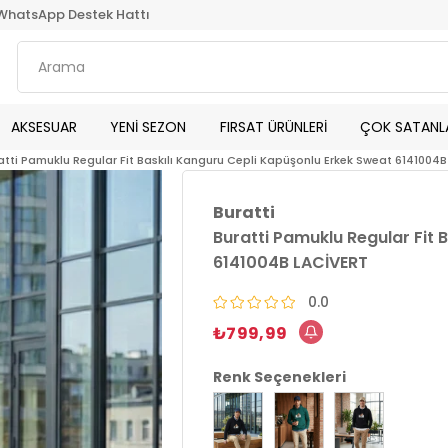
WhatsApp Destek Hattı
AKSESUAR
YENİ SEZON
FIRSAT ÜRÜNLERİ
ÇOK SATANL
atti Pamuklu Regular Fit Baskılı Kanguru Cepli Kapüşonlu Erkek Sweat 6141004
Buratti
Buratti Pamuklu Regular Fit 
6141004B LACİVERT
0.0
₺799,99
Renk Seçenekleri