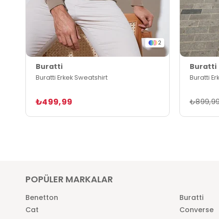
2
Buratti
Buratti
Buratti Erkek Sweatshirt
Buratti E
₺499,99
₺899,9
POPÜLER MARKALAR
Benetton
Buratti
Cat
Converse