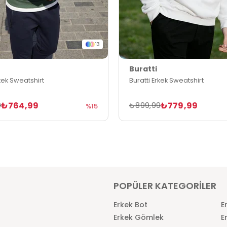
13
Buratti
rkek Sweatshirt
Buratti Erkek Sweatshirt
₺764,99
₺779,99
9
₺899,99
%15
POPÜLER KATEGORİLER
Erkek Bot
E
Erkek Gömlek
E