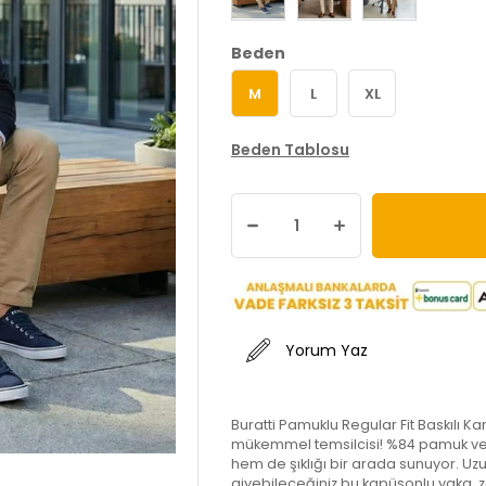
Beden
M
L
XL
Beden Tablosu
Yorum Yaz
Buratti Pamuklu Regular Fit Baskılı K
mükemmel temsilcisi! %84 pamuk ve 
hem de şıklığı bir arada sunuyor. Uzu
giyebileceğiniz bu kapüşonlu yaka, z