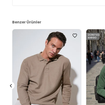
3DE16141004B.12
Benzer Ürünler
ÜCRETSIZ
KARGO