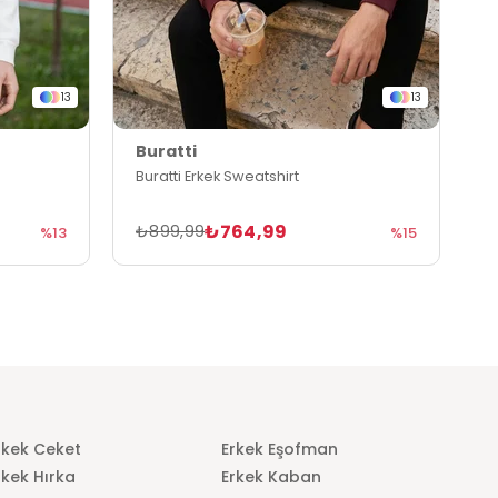
13
13
Buratti
B
Buratti Erkek Sweatshirt
B
₺764,99
₺899,99
₺
%13
%15
rkek Ceket
Erkek Eşofman
rkek Hırka
Erkek Kaban