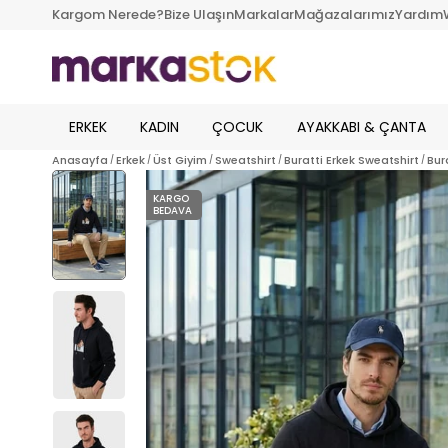
Kargom Nerede?
Bize Ulaşın
Markalar
Mağazalarımız
Yardım
ERKEK
KADIN
ÇOCUK
AYAKKABI & ÇANTA
Anasayfa
Erkek
Üst Giyim
Sweatshirt
Buratti Erkek Sweatshirt
Bur
KARGO
BEDAVA