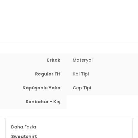
Yaş Grubu:
Yetişkin
Menşei:
Türkiye
3DE16141004B.12
Erkek
Materyal
Regular Fit
Kol Tipi
Kapüşonlu Yaka
Cep Tipi
Sonbahar - Kış
 : 86 cm / Basen : 96 cm / Beden : M
Daha Fazla
Sweatshirt