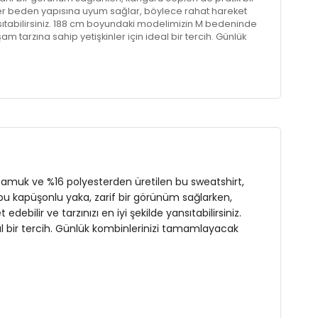
, her beden yapısına uyum sağlar, böylece rahat hareket
yansıtabilirsiniz. 188 cm boyundaki modelimizin M bedeninde
şam tarzına sahip yetişkinler için ideal bir tercih. Günlük
 kullanışlı sweatshirt ile hem rahat hem de şık hissedin!
r
pamuk ve %16 polyesterden üretilen bu sweatshirt,
 bu kapüşonlu yaka, zarif bir görünüm sağlarken,
bilir ve tarzınızı en iyi şekilde yansıtabilirsiniz.
al bir tercih. Günlük kombinlerinizi tamamlayacak
s : 103 cm / Bel : 86 cm / Basen : 96 cm / Beden : M