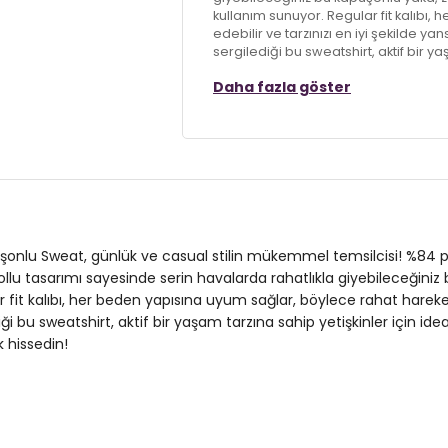
kullanım sunuyor. Regular fit kalıbı
edebilir ve tarzınızı en iyi şekilde 
sergilediği bu sweatshirt, aktif bir ya
kombinlerinizi tamamlayacak bu şık ve
Daha fazla göster
Model:
Sweat
Giyim Tarzı:
Günlük/Casual
Materyal:
% 84 Pamuk % 16 Polyeste
Yaka Tipi:
Kapüşonlu Yaka
püşonlu Sweat, günlük ve casual stilin mükemmel temsilcisi! %84 
Kol Tipi:
Uzun Kol
llu tasarımı sayesinde serin havalarda rahatlıkla giyebileceğiniz
fit kalıbı, her beden yapısına uyum sağlar, böylece rahat hareket ede
Cep Tipi:
Kanguru Cepli
bu sweatshirt, aktif bir yaşam tarzına sahip yetişkinler için ide
Kumaş Tipi:
Belirtilmemiş
k hissedin!
Boy:
Standart
Kalıp Bilgisi:
Regular Fit
Manken Bedeni:
Boy : 188 cm / Göğü