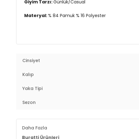
Giyim Tarzı:
Günlük/Casual
Materyal:
% 84 Pamuk % 16 Polyester
Yaka Tipi:
Kapüşonlu Yaka
Kol Tipi:
Uzun Kol
Cep Tipi:
Kanguru Cepli
Cinsiyet
Kumaş Tipi:
Belirtilmemiş
Kalıp
Boy:
Standart
Yaka Tipi
Kalıp Bilgisi:
Regular Fit
Sezon
Manken Bedeni:
Boy : 188 cm / Göğüs : 103 cm / Bel
Yaş Grubu:
Yetişkin
Daha Fazla
Buratti Ürünleri
Menşei:
Türkiye