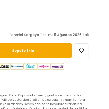
Tahmini Kargoya Teslim
:
11 Ağustos 2026 Salı
anguru Cepli Kapüşonlu Sweat, günlük ve casual stilin
%16 polyesterden üretilen bu sweatshirt, hem konforu
n kollu tasarımı sayesinde serin havalarda rahatlıkla
arif bir görünüm sağlarken, kanguru cepleri de pratik bir