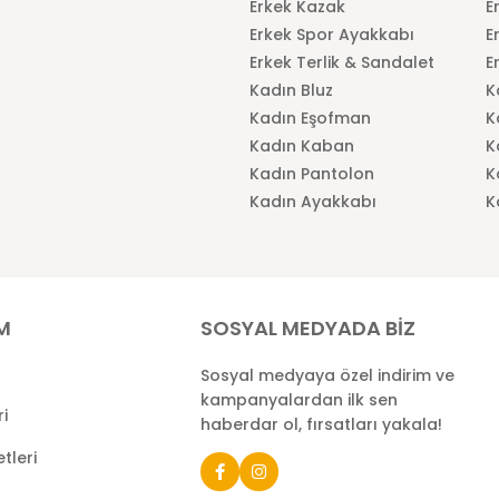
Erkek Kazak
E
Erkek Spor Ayakkabı
E
Erkek Terlik & Sandalet
E
Kadın Bluz
K
Kadın Eşofman
K
Kadın Kaban
K
Kadın Pantolon
K
Kadın Ayakkabı
K
İM
SOSYAL MEDYADA BİZ
Sosyal medyaya özel indirim ve
kampanyalardan ilk sen
ri
haberdar ol, fırsatları yakala!
tleri