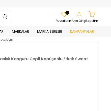
0
Favorilerim
Üye Girişi
Sepetim
AR
MARKALAR
MARKA SERİLERİ
KAMPANYALAR
B LACİVERT
Baskılı Kanguru Cepli Kapüşonlu Erkek Sweat