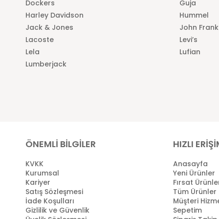
Dockers
Guja
Harley Davidson
Hummel
Jack & Jones
John Frank
Lacoste
Levi’s
Lela
Lufian
Lumberjack
ÖNEMLİ BİLGİLER
HIZLI ERİŞ
KVKK
Anasayfa
Kurumsal
Yeni Ürünler
Kariyer
Fırsat Ürünle
Satış Sözleşmesi
Tüm Ürünler
İade Koşulları
Müşteri Hizme
Gizlilik ve Güvenlik
Sepetim