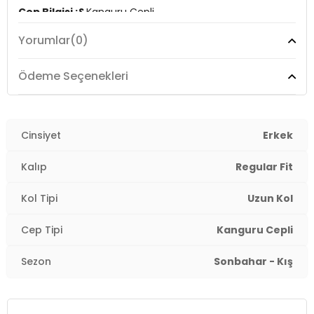
Cep Bilgisi :&
Kanguru Cepli
Yorumlar
(0)
Kalıp Bilgisi :
Regular Fit
Manken Ölçüsü :
Kilo : 77 kg / Boy : 1.85 cm / Göğüs :
Ödeme Seçenekleri
98 cm / Bel : 84 cm / Basen : 100 cm / Beden : L
Üretim Yeri :
Türkiye
3DK159052651.07
Cinsiyet
Erkek
Kalıp
Regular Fit
Kol Tipi
Uzun Kol
Cep Tipi
Kanguru Cepli
Sezon
Sonbahar - Kış