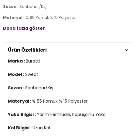
Sezon :
Sonbahar/Kış
Materyal :
% 85 Pamuk % 15 Polyester
Daha fazla göster
Yaka Bilgisi :
Yarım Fermuarlı, Kapüşonlu Yaka
Kol Bilgisi :
Uzun Kol
Ürün Özellikleri
Cep Bilgisi :&
Kanguru Cepli
Marka :
Buratti
Kalıp Bilgisi :
Regular Fit
Manken Ölçüsü :
Kilo : 77 kg / Boy : 1.85 cm / Göğüs : 98 cm / Bel :
Model :
Sweat
84 cm / Basen : 100 cm / Beden : L
Sezon :
Sonbahar/Kış
Üretim Yeri :
Türkiye
3DK159052651.07
Materyal :
% 85 Pamuk % 15 Polyester
Yaka Bilgisi :
Yarım Fermuarlı, Kapüşonlu Yaka
Kol Bilgisi :
Uzun Kol