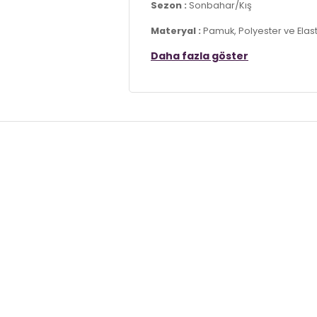
Sezon :
Sonbahar/Kış
Materyal :
Pamuk, Polyester ve Elas
Daha fazla göster
Yaka Bilgisi :
Bisiklet Yaka
Kol Bilgisi :
Uzun Kol
Kalıp Bilgisi :
Normal Kalıp
Manken Ölçüsü :
Boy : 1.85 cm / Göğ
Üretim Yeri :
Türkiye
7DS15905073S3.03569