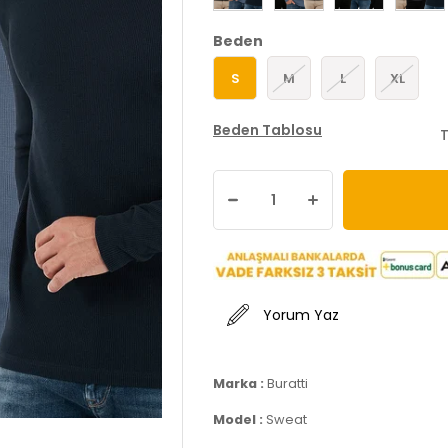
Beden
S
M
L
XL
Beden Tablosu
T
Yorum Yaz
Marka :
Buratti
Model :
Sweat