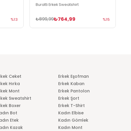
Buratti Erkek Sweatshirt
B
₺764,99
₺899,99
₺
%13
%15
rkek Ceket
Erkek Eşofman
rkek Hırka
Erkek Kaban
rkek Mont
Erkek Pantolon
rkek Sweatshirt
Erkek Şort
rkek Boxer
Erkek T-Shirt
adın Bot
Kadın Elbise
adın Etek
Kadın Gömlek
adın Kazak
Kadın Mont