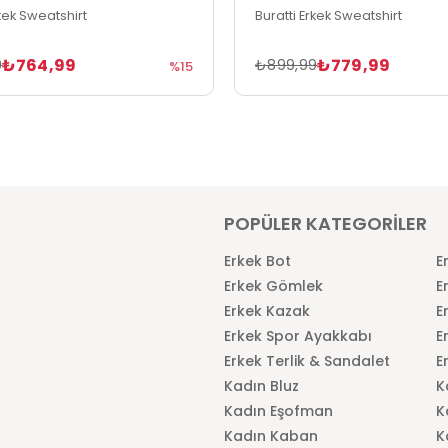
rkek Sweatshirt
Buratti Erkek Sweatshirt
₺764,99
₺779,99
9
₺899,99
%15
POPÜLER KATEGORİLER
Erkek Bot
E
Erkek Gömlek
E
Erkek Kazak
E
Erkek Spor Ayakkabı
E
Erkek Terlik & Sandalet
E
Kadın Bluz
K
Kadın Eşofman
K
Kadın Kaban
K