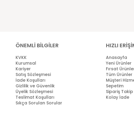
ÖNEMLİ BİLGİLER
HIZLI ERİŞ
KVKK
Anasayfa
Kurumsal
Yeni Ürünler
Kariyer
Fırsat Ürünle
Satış Sözleşmesi
Tüm Ürünler
İade Koşulları
Müşteri Hizme
Gizlilik ve Güvenlik
Sepetim
Üyelik Sözleşmesi
Sipariş Takip
Teslimat Koşulları
Kolay İade
Sıkça Sorulan Sorular