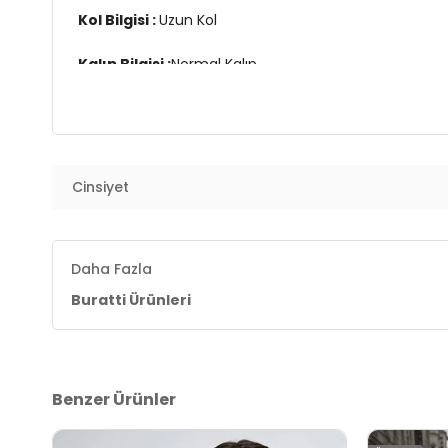
Kol Bilgisi :
Uzun Kol
Kalıp Bilgisi :
Normal Kalıp
Manken Ölçüsü :
Boy : 1.85 cm / Göğüs : 104 cm / Be
Üretim Yeri :
Türkiye
7DS15905073S3.03569
Cinsiyet
Daha Fazla
Buratti Ürünleri
Benzer Ürünler