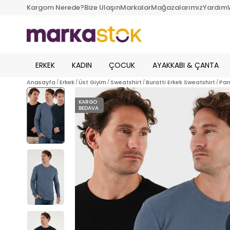
Kargom Nerede?
Bize Ulaşın
Markalar
Mağazalarımız
Yardım
ERKEK
KADIN
ÇOCUK
AYAKKABI & ÇANTA
Anasayfa
Erkek
Üst Giyim
Sweatshirt
Buratti Erkek Sweatshirt
Pam
KARGO
BEDAVA