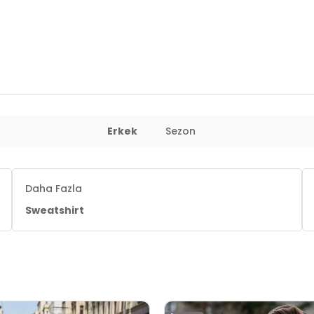
l : 84 cm / Basen : 104 cm / Beden : L
Erkek
Sezon
Daha Fazla
Sweatshirt