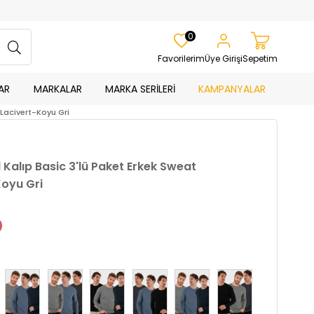
0
Favorilerim
Üye Girişi
Sepetim
AR
MARKALAR
MARKA SERİLERİ
KAMPANYALAR
Lacivert-Koyu Gri
Kalıp Basic 3'lü Paket Erkek Sweat
oyu Gri