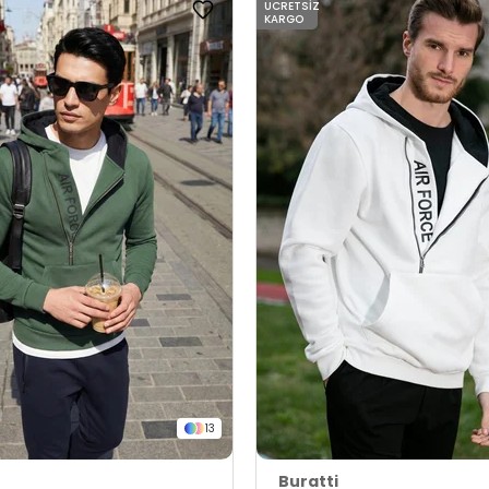
ÜCRETSIZ
KARGO
13
Buratti