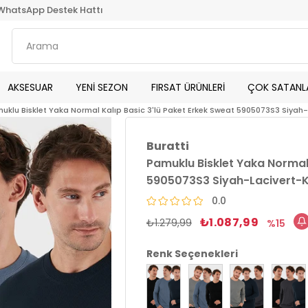
WhatsApp Destek Hattı
AKSESUAR
YENİ SEZON
FIRSAT ÜRÜNLERİ
ÇOK SATANL
uklu Bisklet Yaka Normal Kalıp Basic 3'lü Paket Erkek Sweat 5905073S3 Siyah-
Buratti
Pamuklu Bisklet Yaka Normal 
5905073S3 Siyah-Lacivert-K
0.0
₺1.087,99
₺1.279,99
15
Renk Seçenekleri