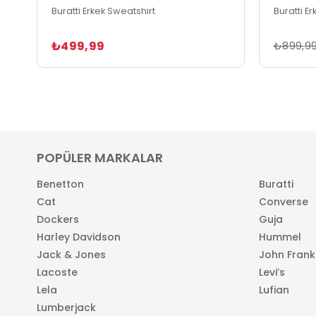
Buratti Erkek Sweatshirt
Buratti E
₺499,99
₺899,9
POPÜLER MARKALAR
Benetton
Buratti
Cat
Converse
Dockers
Guja
Harley Davidson
Hummel
Jack & Jones
John Frank
Lacoste
Levi’s
Lela
Lufian
Lumberjack