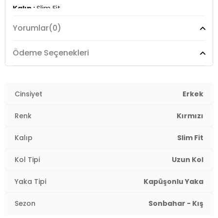
Kalıp :
Slim Fit
Yorumlar
(0)
Manken Ölçüsü :
Kilo : 79 kg / Boy : 1.89 cm / Göğüs :
103 cm / Bel : 80 cm / Basen : 102 cm / Beden : XL
Ödeme Seçenekleri
YERLİ ÜRETİM
3DK15905238.91
Cinsiyet
Erkek
Renk
Kırmızı
Kalıp
Slim Fit
Kol Tipi
Uzun Kol
Yaka Tipi
Kapüşonlu Yaka
Sezon
Sonbahar - Kış