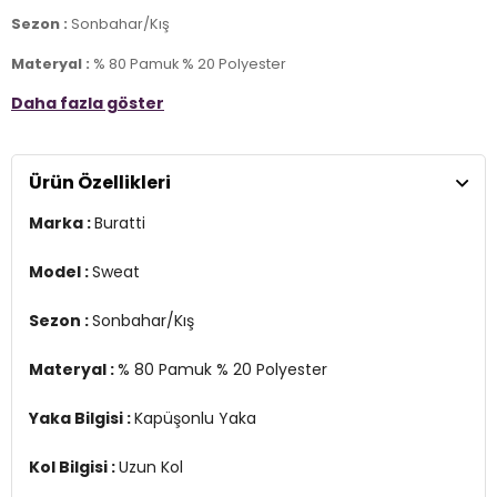
Sezon :
Sonbahar/Kış
Materyal :
% 80 Pamuk % 20 Polyester
Daha fazla göster
Yaka Bilgisi :
Kapüşonlu Yaka
Kol Bilgisi :
Uzun Kol
Ürün Özellikleri
Kalıp :
Slim Fit
Marka :
Buratti
Manken Ölçüsü :
Kilo : 79 kg / Boy : 1.89 cm / Göğüs : 103 cm / Bel :
80 cm / Basen : 102 cm / Beden : XL
Model :
Sweat
YERLİ ÜRETİM
3DK15905238.91
Sezon :
Sonbahar/Kış
Materyal :
% 80 Pamuk % 20 Polyester
Yaka Bilgisi :
Kapüşonlu Yaka
Kol Bilgisi :
Uzun Kol