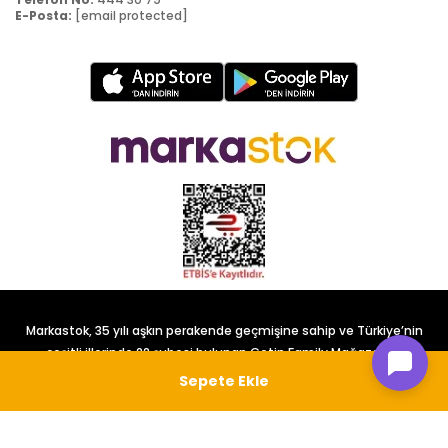
E-Posta:
[email protected]
Markastok, 35 yılı aşkın perakende geçmişine sahip ve Türkiye’nin
çeşitli illerinde 22 şubesi bulunan Çetin Family Mağazacılık
tarafından kurulmuştur.