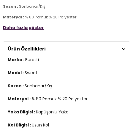
Sezon :
Sonbahar/Kış
Materyal :
% 80 Pamuk % 20 Polyester
Daha fazla göster
Yaka Bilgisi :
Kapüşonlu Yaka
Kol Bilgisi :
Uzun Kol
Ürün Özellikleri
Kalıp :
Slim Fit
Marka :
Buratti
Manken Ölçüsü :
Kilo : 79 kg / Boy : 1.89 cm / Göğüs : 103 cm / Bel :
80 cm / Basen : 102 cm / Beden : XL
Model :
Sweat
YERLİ ÜRETİM
3DK15905238.07
Sezon :
Sonbahar/Kış
Materyal :
% 80 Pamuk % 20 Polyester
Yaka Bilgisi :
Kapüşonlu Yaka
Kol Bilgisi :
Uzun Kol