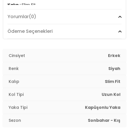
Kalıp :
Slim Fit
Yorumlar
(0)
Manken Ölçüsü :
Kilo : 79 kg / Boy : 1.89 cm / Göğüs :
103 cm / Bel : 80 cm / Basen : 102 cm / Beden : XL
Ödeme Seçenekleri
YERLİ ÜRETİM
3DK15905238.07
Cinsiyet
Erkek
Renk
Siyah
Kalıp
Slim Fit
Kol Tipi
Uzun Kol
Yaka Tipi
Kapüşonlu Yaka
Sezon
Sonbahar - Kış