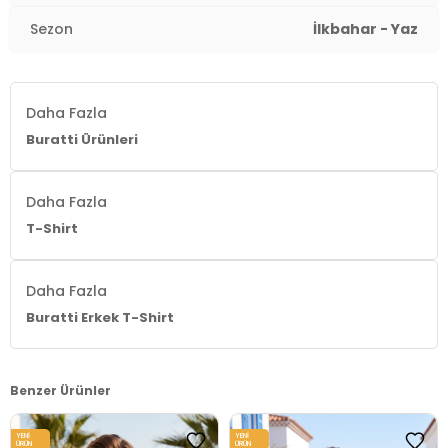
Yaş Grubu:
Yetişkin
Sezon
İlkbahar - Yaz
Menşei:
Türkiye
3DY15902653B.65
Daha Fazla
Buratti Ürünleri
Daha Fazla
T-Shirt
Daha Fazla
Buratti Erkek T-Shirt
Benzer Ürünler
YENI
YENI
ÜRÜN
ÜRÜN