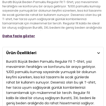
Buratti Büyük Beden Pamuklu Regular Fit T-Shirt, yaz mevsiminin
ferahlığını ve konforunu bir araya getiriyor. %100 pamuklu kumaşı
sayesinde yumuşak bir dokunun keyfini sürerken, kısa kol tasarımı
ile sıcak günlerde rahat bir kullanım sunuyor. Desensiz olan bu şık
T-shirt, her tarza uyum sağlayarak günlük kombinlerinizi
tamamlamak için mükemmel bir tercih. Regular fit kalıbı ile ideal
bir oturuş sağlayan Buratti, 3XL bedeni ile geniş beden aralığında
da rahat hissetmenizi sağlıyor. Hem stil hem de konfor arayan
Daha fazla göster
yetişkinler için vazgeçilmez bir parça olarak gardıroplarda yerini
alıyor. İlkbahar ve yaz sezonunda özgürce hareket etmenin tadını
çıkarın!
Ürün Özellikleri
Model:
T Shirt
Buratti Büyük Beden Pamuklu Regular Fit T-Shirt, yaz
Desen:
Desensiz
mevsiminin ferahlığını ve konforunu bir araya getiriyor.
%100 pamuklu kumaşı sayesinde yumuşak bir dokunun
Mevsim:
İlkbahar/Yaz
keyfini sürerken, kısa kol tasarımı ile sıcak günlerde
rahat bir kullanım sunuyor. Desensiz olan bu şık T-shirt,
Materyal:
% 100 Pamuk
her tarza uyum sağlayarak günlük kombinlerinizi
Kol Tipi:
Kısa Kol
tamamlamak için mükemmel bir tercih. Regular fit
kalıbı ile ideal bir oturuş sağlayan Buratti, 3XL bedeni ile
Kalıp Bilgisi:
Regular Fit
geniş beden aralığında da rahat hissetmenizi sağlıyor.