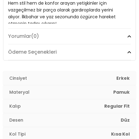
Hem stil hem de konfor arayan yetişkinler için
Manken Bedeni:
Boy : 178 cm / Göğüs : 116 cm / Bel : 110 cm /
Basen : 115 cm / Beden : 3XL
vazgeçilmez bir parça olarak gardıroplarda yerini
alıyor. İlkbahar ve yaz sezonunda özgürce hareket
Yaş Grubu:
Yetişkin
etmenin tadını çıkarın!
Menşei:
Türkiye
Yorumlar
(0)
3DY15902653B.65
Model:
T Shirt
Ödeme Seçenekleri
Desen:
Desensiz
Mevsim:
İlkbahar/Yaz
Cinsiyet
Erkek
Materyal:
% 100 Pamuk
Materyal
Pamuk
Kol Tipi:
Kısa Kol
Kalıp
Regular Fit
Kalıp Bilgisi:
Regular Fit
Desen
Düz
Manken Bedeni:
Boy : 178 cm / Göğüs : 116 cm / Bel :
110 cm / Basen : 115 cm / Beden : 3XL
Kol Tipi
Kısa Kol