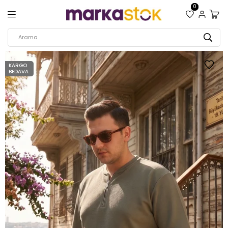
0
KARGO
BEDAVA