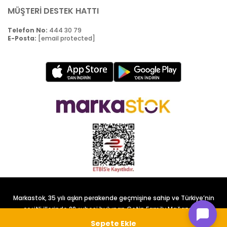
MÜŞTERİ DESTEK HATTI
Telefon No:
444 30 79
E-Posta:
[email protected]
Markastok, 35 yılı aşkın perakende geçmişine sahip ve Türkiye’nin
çeşitli illerinde 22 şubesi bulunan Çetin Family Mağazacılık
tarafından kurulmuştur.