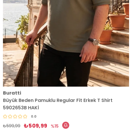
Buratti
Büyük Beden Pamuklu Regular Fit Erkek T Shirt
5902653B HAKİ
0.0
₺509,99
₺599,99
15