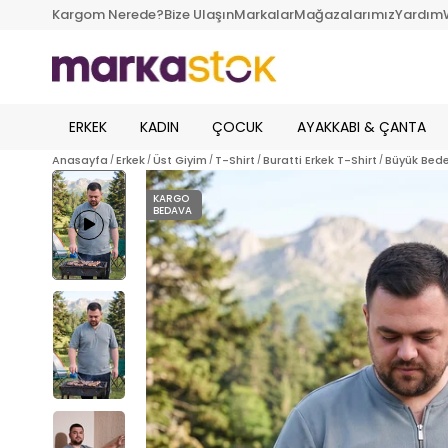
Kargom Nerede?
Bize Ulaşın
Markalar
Mağazalarımız
Yardım
ERKEK
KADIN
ÇOCUK
AYAKKABI & ÇANTA
Anasayfa
Erkek
Üst Giyim
T-Shirt
Buratti Erkek T-Shirt
Büyük Bede
KARGO
BEDAVA