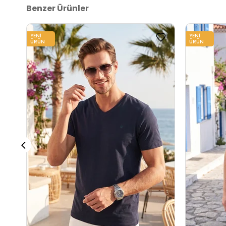
Benzer Ürünler
YENI
YENI
ÜRÜN
ÜRÜN