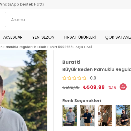
WhatsApp Destek Hattı
AKSESUAR
YENİ SEZON
FIRSAT ÜRÜNLERİ
ÇOK SATANL
n Pamuklu Regular Fit Erkek T Shirt 5902653B AÇIK HAKİ
Buratti
Büyük Beden Pamuklu Regular
0.0
₺509,99
₺599,99
15
Renk Seçenekleri