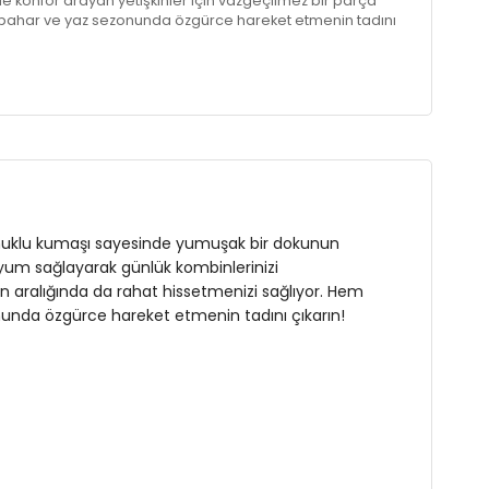
de konfor arayan yetişkinler için vazgeçilmez bir parça
İlkbahar ve yaz sezonunda özgürce hareket etmenin tadını
pamuklu kumaşı sayesinde yumuşak bir dokunun
a uyum sağlayarak günlük kombinlerinizi
en aralığında da rahat hissetmenizi sağlıyor. Hem
zonunda özgürce hareket etmenin tadını çıkarın!
 : 116 cm / Bel : 110 cm / Basen : 115 cm / Beden : 3XL