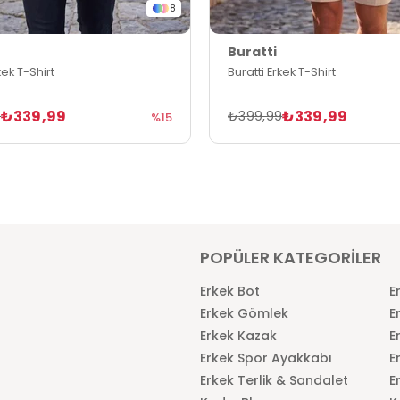
8
Buratti
kek T-Shirt
Buratti Erkek T-Shirt
₺339,99
₺339,99
9
₺399,99
%15
POPÜLER KATEGORİLER
Erkek Bot
E
Erkek Gömlek
E
Erkek Kazak
E
Erkek Spor Ayakkabı
E
Erkek Terlik & Sandalet
E