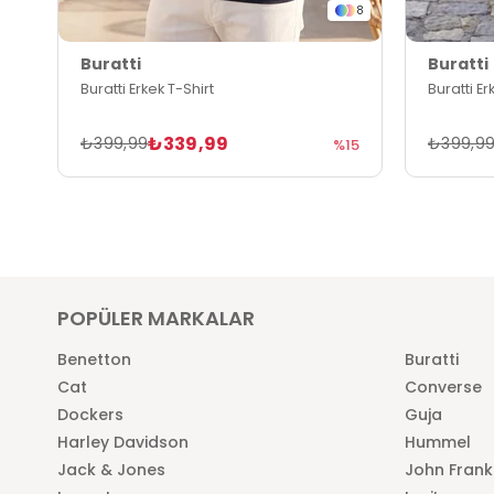
8
Buratti
Buratti
Buratti Erkek T-Shirt
Buratti Er
₺339,99
₺399,99
₺399,9
%15
POPÜLER MARKALAR
Benetton
Buratti
Cat
Converse
Dockers
Guja
Harley Davidson
Hummel
Jack & Jones
John Frank