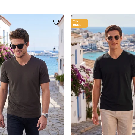
YENI
ÜRÜN