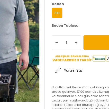
Beden
3XL
Beden Tablosu
Yorum Yaz
Buratti Büyük Beden Pamuklu Regular F
araya getiriyor. %100 pamuklu kumaş
kol tasarımı ile sıcak günlerde rahat 
tarza uyum sağlayarak günlük kombi
fit kalıbı ile ideal bir oturuş sağlay