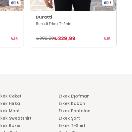
8
8
Buratti
B
Buratti Erkek T-Shirt
B
₺339,99
₺399,99
₺
%15
%15
rkek Ceket
Erkek Eşofman
rkek Hırka
Erkek Kaban
rkek Mont
Erkek Pantolon
rkek Sweatshirt
Erkek Şort
rkek Boxer
Erkek T-Shirt