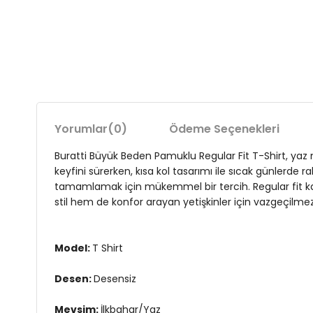
Yorumlar
(0)
Ödeme Seçenekleri
Buratti Büyük Beden Pamuklu Regular Fit T-Shirt, yaz
keyfini sürerken, kısa kol tasarımı ile sıcak günlerde 
tamamlamak için mükemmel bir tercih. Regular fit kalıb
stil hem de konfor arayan yetişkinler için vazgeçilmez
Model:
T Shirt
Desen:
Desensiz
Mevsim:
İlkbahar/Yaz