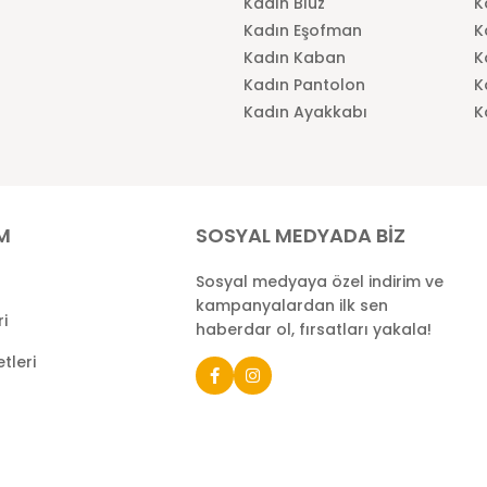
Kadın Bluz
K
Kadın Eşofman
K
Kadın Kaban
K
Kadın Pantolon
K
Kadın Ayakkabı
K
İM
SOSYAL MEDYADA BİZ
Sosyal medyaya özel indirim ve
kampanyalardan ilk sen
ri
haberdar ol, fırsatları yakala!
tleri