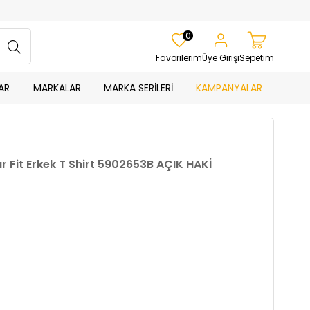
0
Favorilerim
Üye Girişi
Sepetim
AR
MARKALAR
MARKA SERİLERİ
KAMPANYALAR
 Fit Erkek T Shirt 5902653B AÇIK HAKİ