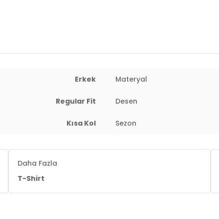
Erkek
Materyal
: 110 cm / Basen : 115 cm / Beden : 3XL
Regular Fit
Desen
Kısa Kol
Sezon
Daha Fazla
T-Shirt