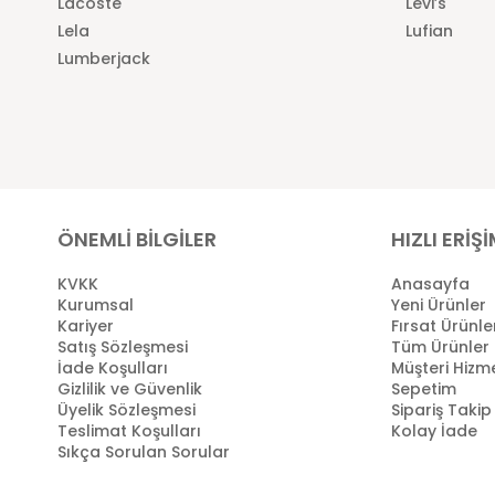
Lacoste
Levi’s
Lela
Lufian
Lumberjack
ÖNEMLİ BİLGİLER
HIZLI ERİŞ
KVKK
Anasayfa
Kurumsal
Yeni Ürünler
Kariyer
Fırsat Ürünle
Satış Sözleşmesi
Tüm Ürünler
İade Koşulları
Müşteri Hizme
Gizlilik ve Güvenlik
Sepetim
Üyelik Sözleşmesi
Sipariş Takip
Teslimat Koşulları
Kolay İade
Sıkça Sorulan Sorular