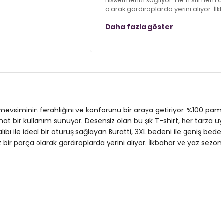
hissetmenizi sağlıyor. Hem stil hem 
olarak gardıroplarda yerini alıyor. 
çıkarın!
Daha fazla göster
Model:
T Shirt
Desen:
Desensiz
Mevsim:
İlkbahar/Yaz
Materyal:
% 100 Pamuk
 mevsiminin ferahlığını ve konforunu bir araya getiriyor. %100 
Kol Tipi:
Kısa Kol
rahat bir kullanım sunuyor. Desensiz olan bu şık T-shirt, her tarz
ı ile ideal bir oturuş sağlayan Buratti, 3XL bedeni ile geniş bed
Kalıp Bilgisi:
Regular Fit
 bir parça olarak gardıroplarda yerini alıyor. İlkbahar ve yaz se
Manken Bedeni:
Boy : 178 cm / Göğüs
Yaş Grubu:
Yetişkin
Menşei:
Türkiye
3DY15902653B.4962