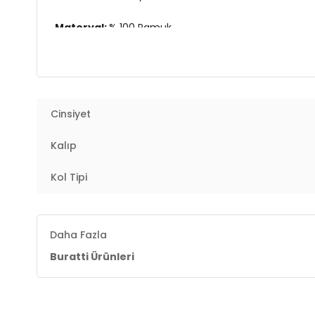
Materyal:
% 100 Pamuk
Kol Tipi:
Kısa Kol
Kalıp Bilgisi:
Regular Fit
Cinsiyet
Manken Bedeni:
Boy : 178 cm / Göğüs : 116 cm / Bel 
Kalıp
Yaş Grubu:
Yetişkin
Kol Tipi
Menşei:
Türkiye
3DY15902653B.4962
Daha Fazla
Buratti Ürünleri