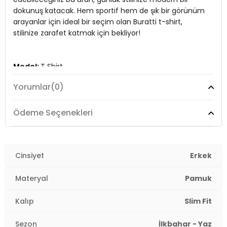
Menşei:
Türkiye
dokunuş katacak. Hem sportif hem de şık bir görünüm
3DY1541QUINT.25
arayanlar için ideal bir seçim olan Buratti t-shirt,
stilinize zarafet katmak için bekliyor!
Model:
T Shirt
Yorumlar
(0)
Materyal:
%100 Cotton
Kumaş Tipi:
Belirtilmemiş
Ödeme Seçenekleri
Boy:
Standart
Kalıp Bilgisi:
Cinsiyet
Slim Fit
Erkek
Yaş Grubu:
Yetişkin
Materyal
Pamuk
Menşei:
Türkiye
Kalıp
Slim Fit
3DY1541QUINT.25
Sezon
İlkbahar - Yaz