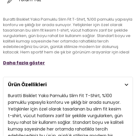
Buratti Bisiklet Yaka Pamuklu Slim Fit T-Shirt, %100 pamuklu yapısıyla
konforu ve şıklığı bir arada sunuyor. Yetişkinler için özel olarak
tasarlanan bu slim fit kesim t-shirt, vücut hatlarını zarif bir şekilde
vurgularken, gün boyu rahat bir kullanım sağlar. Standart boyu ve
kaliteli kumaşı sayesinde her ortamda rahatlıkla tercih
edebileceğiniz bu ürün, günlük stilinize modern bir dokunuş
katacak. Hem sportif hem de şık bir görünüm arayanlar için ideal
bir seçim olan Buratti t-shirt, stilinize zarafet katmak için bekliyor!
Daha fazla göster
Model:
T Shirt
Ürün Özellikleri
Materyal:
%100 Cotton
Buratti Bisiklet Yaka Pamuklu Slim Fit T-Shirt, %100
Kumaş Tipi:
Belirtilmemiş
pamuklu yapısıyla konforu ve şıklığı bir arada sunuyor.
Boy:
Standart
Yetişkinler için özel olarak tasarlanan bu slim fit kesim
t-shirt, vücut hatlarını zarif bir şekilde vurgularken, gün
Kalıp Bilgisi:
Slim Fit
boyu rahat bir kullanım sağlar. Standart boyu ve kaliteli
Yaş Grubu:
kumaşı sayesinde her ortamda rahatlıkla tercih
Yetişkin
edebileceğiniz bu ürün, günlük stilinize modern bir