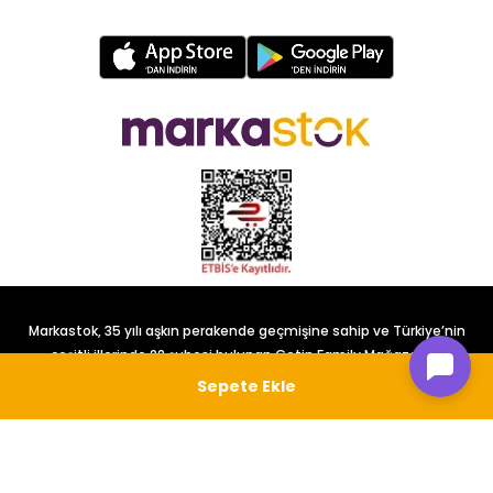
Markastok, 35 yılı aşkın perakende geçmişine sahip ve Türkiye’nin
çeşitli illerinde 22 şubesi bulunan Çetin Family Mağazacılık
tarafından kurulmuştur.