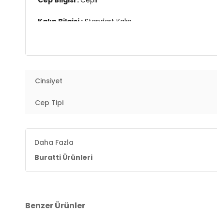
Cep Bilgisi :
Cepli
Kalıp Bilgisi :
Standart Kalıp
Manken Ölçüsü :
Kilo : 79 kg / Boy : 1.89 cm / Göğüs
Üretim Yeri :
Türkiye
3DY13800907.291
Cinsiyet
Cep Tipi
Daha Fazla
Buratti Ürünleri
Benzer Ürünler