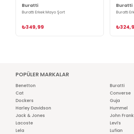
Buratti
Buratti
Buratti Erkek Mayo Şort
Buratti E
₺349,99
₺324,
POPÜLER MARKALAR
Benetton
Buratti
Cat
Converse
Dockers
Guja
Harley Davidson
Hummel
Jack & Jones
John Frank
Lacoste
Levi’s
Lela
Lufian