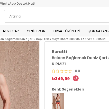
WhatsApp Destek Hattı
AKSESUAR
YENİ SEZON
FIRSAT ÜRÜNLERİ
ÇOK SATANL
den Bağlamalı Deniz Şortu Cepli Erkek Mayo Short 3800907 LACİVERT-KIRMIZI
Buratti
Belden Bağlamalı Deniz Şort
KIRMIZI
0.0
₺349,99
Renk Seçenekleri