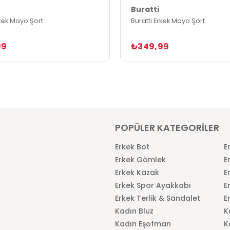
Buratti
rkek Mayo Şort
Buratti Erkek Mayo Şort
99
₺349,99
POPÜLER KATEGORİLER
Erkek Bot
E
Erkek Gömlek
E
Erkek Kazak
E
Erkek Spor Ayakkabı
E
Erkek Terlik & Sandalet
E
Kadın Bluz
K
Kadın Eşofman
K