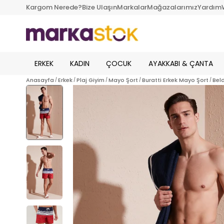
Kargom Nerede?
Bize Ulaşın
Markalar
Mağazalarımız
Yardım
ERKEK
KADIN
ÇOCUK
AYAKKABI & ÇANTA
Anasayfa
Erkek
Plaj Giyim
Mayo Şort
Buratti Erkek Mayo Şort
Bel