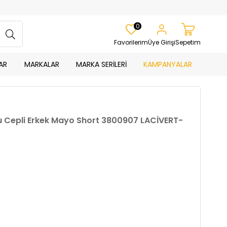
0
Favorilerim
Üye Girişi
Sepetim
AR
MARKALAR
MARKA SERİLERİ
KAMPANYALAR
u Cepli Erkek Mayo Short 3800907 LACİVERT-