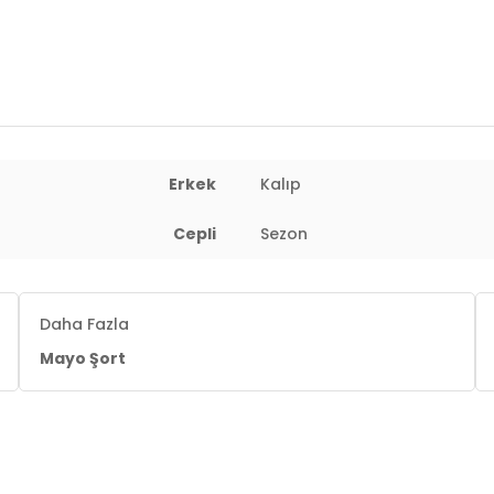
 : 103 cm / Bel : 80 cm / Basen : 102 cm / Beden : XL
Erkek
Kalıp
Cepli
Sezon
Daha Fazla
Mayo Şort