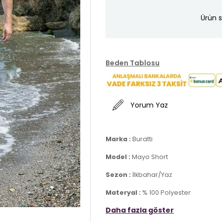
Ürün s
Beden Tablosu
Yorum Yaz
Marka :
Buratti
Model :
Mayo Short
Sezon :
İlkbahar/Yaz
Materyal :
% 100 Polyester
Daha fazla göster
Kapama Bilgisi :
Belden Bağlamalı