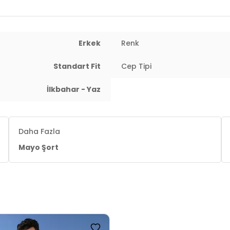
 : 103 cm / Bel : 80 cm / Basen : 102 cm / Beden : XL
Erkek
Renk
Standart Fit
Cep Tipi
İlkbahar - Yaz
Daha Fazla
Mayo Şort