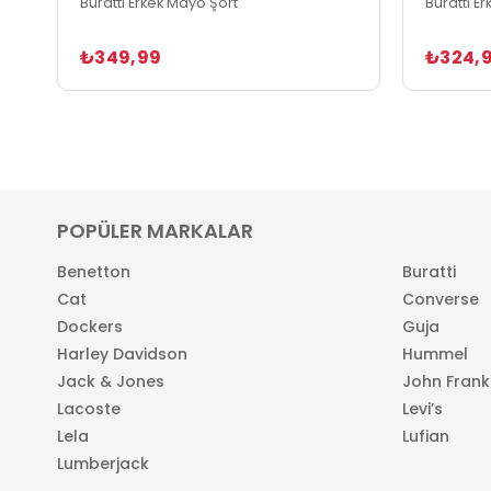
Buratti Erkek Mayo Şort
Buratti E
₺349,99
₺324,
POPÜLER MARKALAR
Benetton
Buratti
Cat
Converse
Dockers
Guja
Harley Davidson
Hummel
Jack & Jones
John Frank
Lacoste
Levi’s
Lela
Lufian
Lumberjack