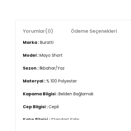
Yorumlar
(0)
Ödeme Seçenekleri
Marka :
Buratti
Model :
Mayo Short
Sezon :
İlkbahar/Yaz
Materyal :
% 100 Polyester
Kapama Bilgisi :
Belden Bağlamalı
Cep Bilgisi :
Cepli
Kalıp Bilgisi :
Standart Kalıp