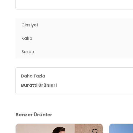
Manken Ölçüsü :
Kilo : 79 kg / Boy : 1.89 cm / Göğüs
Üretim Yeri :
Türkiye
3DY13800907.323
Cinsiyet
Kalıp
Sezon
Daha Fazla
Buratti Ürünleri
Benzer Ürünler