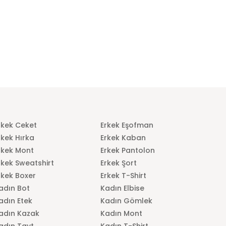
rkek Ceket
Erkek Eşofman
rkek Hırka
Erkek Kaban
rkek Mont
Erkek Pantolon
rkek Sweatshirt
Erkek Şort
rkek Boxer
Erkek T-Shirt
adın Bot
Kadın Elbise
adın Etek
Kadın Gömlek
adın Kazak
Kadın Mont
adın Tayt
Kadın T-Shirt