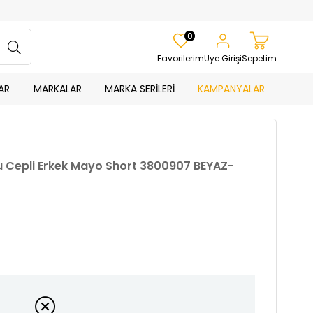
0
Favorilerim
Üye Girişi
Sepetim
AR
MARKALAR
MARKA SERİLERİ
KAMPANYALAR
u Cepli Erkek Mayo Short 3800907 BEYAZ-