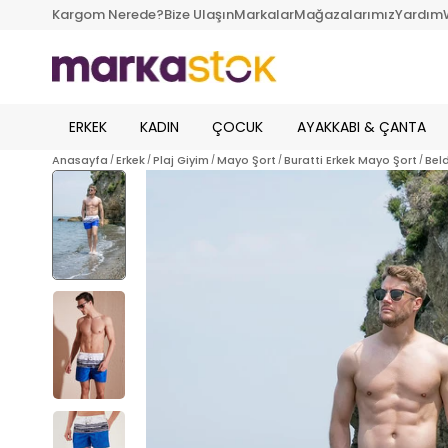
Kargom Nerede?
Bize Ulaşın
Markalar
Mağazalarımız
Yardım
ERKEK
KADIN
ÇOCUK
AYAKKABI & ÇANTA
Anasayfa
Erkek
Plaj Giyim
Mayo Şort
Buratti Erkek Mayo Şort
Bel