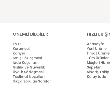
ÖNEMLİ BİLGİLER
HIZLI ERİŞ
KVKK
Anasayfa
Kurumsal
Yeni Ürünler
Kariyer
Fırsat Ürünle
Satış Sözleşmesi
Tüm Ürünler
İade Koşulları
Müşteri Hizme
Gizlilik ve Güvenlik
Sepetim
Üyelik Sözleşmesi
Sipariş Takip
Teslimat Koşulları
Kolay İade
Sıkça Sorulan Sorular