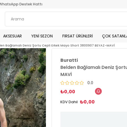
WhatsApp Destek Hattı
AKSESUAR
YENİ SEZON
FIRSAT ÜRÜNLERİ
ÇOK SATANL
den Bağlamalı Deniz Şortu Cepli Erkek Mayo Short 3800907 BEYAZ-MAVİ
Buratti
Belden Bağlamalı Deniz Şort
MAVİ
0.0
₺0,00
₺0,00
KDV Dahil