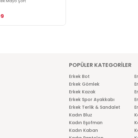
rkek Mayo Şort
99
POPÜLER KATEGORİLER
Erkek Bot
E
Erkek Gömlek
E
Erkek Kazak
E
Erkek Spor Ayakkabı
E
Erkek Terlik & Sandalet
E
Kadın Bluz
K
Kadın Eşofman
K
Kadın Kaban
K
Kadın Pantolon
K