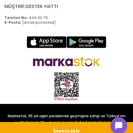
MÜŞTERİ DESTEK HATTI
Telefon No:
444 30 79
E-Posta:
[email protected]
Markastok, 35 yılı aşkın perakende geçmişine sahip ve Türkiye’nin
çeşitli illerinde 22 şubesi bulunan Çetin Family Mağazacılık
tarafından kurulmuştur.