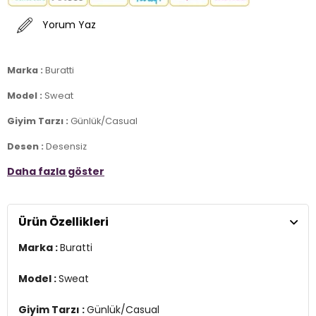
Yorum Yaz
Marka :
Buratti
Model :
Sweat
Giyim Tarzı :
Günlük/Casual
Desen :
Desensiz
Daha fazla göster
Materyal :
% 100 Pamuk
Yaka Bilgisi :
Polo Yaka
Ürün Özellikleri
Kol Bilgisi :
Uzun Kol
Marka :
Buratti
Kalıp Bilgisi :
Slim Fit
Manken Ölçüsü :
Boy : 1.85 cm / Göğüs : 98 cm / Bel : 84 cm /
Model :
Sweat
Basen : 100 cm / Beden : L
Giyim Tarzı :
Günlük/Casual
Üretim Yeri :
Türkiye