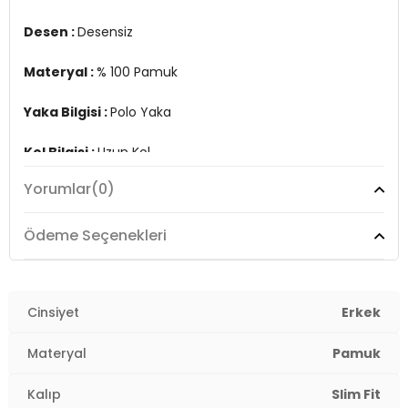
3DE15905707.07
Desen :
Desensiz
Materyal :
% 100 Pamuk
Yaka Bilgisi :
Polo Yaka
Kol Bilgisi :
Uzun Kol
Yorumlar
(0)
Kalıp Bilgisi :
Slim Fit
Manken Ölçüsü :
Boy : 1.85 cm / Göğüs : 98 cm / Bel :
Ödeme Seçenekleri
84 cm / Basen : 100 cm / Beden : L
Üretim Yeri :
Türkiye
3DE15905707.07
Cinsiyet
Erkek
Materyal
Pamuk
Kalıp
Slim Fit