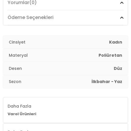
Yorumlar
(0)
Askı Türü:
Zincir Askılı
Menşei:
Türkiye
Ödeme Seçenekleri
Detaylar:
- Bir ana bölme , fermuarsız iç cep
2DY441CILT.07
Cinsiyet
Kadın
Materyal
Poliüretan
Desen
Düz
Sezon
İlkbahar - Yaz
Daha Fazla
Varol Ürünleri