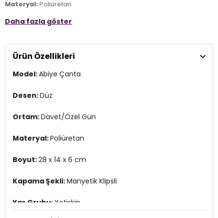
Materyal:
Poliüretan
Daha fazla göster
Boyut:
28 x 14 x 6 cm
Kapama Şekli:
Manyetik Klipsli
Ürün Özellikleri
Yaş Grubu:
Yetişkin
Model:
Abiye Çanta
Askı Türü:
Zincir Askılı
Menşei:
Türkiye
Desen:
Düz
Detaylar:
- Bir ana bölme , fermuarsız iç cep
Ortam:
Davet/Özel Gün
2DY441CILT.07
Materyal:
Poliüretan
Boyut:
28 x 14 x 6 cm
Kapama Şekli:
Manyetik Klipsli
Yaş Grubu:
Yetişkin