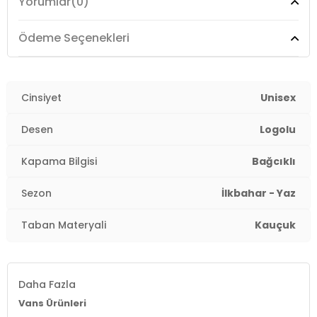
Yorumlar
(0)
retro estetiği modern konforla buluşturur
-Düşük bilekli ve güncellenmiş orantılara sahip
tasarımı ile dinamik bir siluet sunar
Ödeme Seçenekleri
-Yastıklamalı bilek yapısı destek sunarak uzun süreli
rahatlık sağlar
Üretim Yeri :
Cinsiyet
Kamboçya
Unisex
3DE0VN000D6NJDU1.12
Desen
Logolu
Kapama Bilgisi
Bağcıklı
Sezon
İlkbahar - Yaz
Taban Materyali
Kauçuk
Daha Fazla
Vans Ürünleri