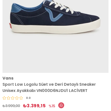
Vans
Sport Low Logolu Süet ve Deri Detaylı Sneaker
Unisex Ayakkabı VN000D6NJDU1 LACİVERT
0.0
₺3.399,15
₺3.999,00
15