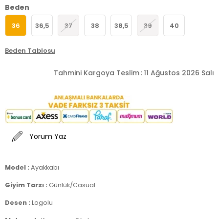
Beden
36
36,5
37
38
38,5
39
40
Beden Tablosu
Tahmini Kargoya Teslim
:
11 Ağustos 2026 Salı
Yorum Yaz
Model :
Ayakkabı
Giyim Tarzı :
Günlük/Casual
Desen :
Logolu