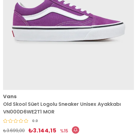
Vans
Old Skool Süet Logolu Sneaker Unisex Ayakkabı
VN000D6WE2T1 MOR
0.0
₺3.144,15
₺3.699,00
15