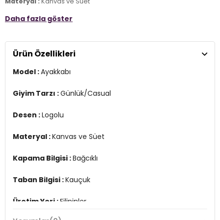
Materyal :
Kanvas ve Süet
Daha fazla göster
Kapama Bilgisi :
Bağcıklı
Taban Bilgisi :
Kauçuk
Ürün Özellikleri
Üretim Yeri :
Filipinler
3DE0VN000D6WE2T1.24
Model :
Ayakkabı
Giyim Tarzı :
Günlük/Casual
Desen :
Logolu
Materyal :
Kanvas ve Süet
Kapama Bilgisi :
Bağcıklı
Taban Bilgisi :
Kauçuk
Üretim Yeri :
Filipinler
3DE0VN000D6WE2T1.24