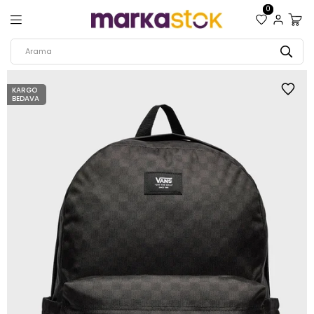
0
KARGO
BEDAVA