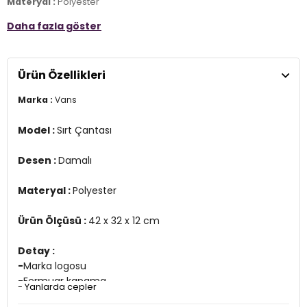
Materyal :
Polyester
Daha fazla göster
Ürün Ölçüsü :
42 x 32 x 12 cm
Detay :
-
Marka logosu
Ürün Özellikleri
-Fermuar kapama
-Fermuarlı düzenleyici ön cep
Marka :
Vans
- Geniş ana bölme
Model :
Sırt Çantası
Desen :
Damalı
Materyal :
Polyester
Ürün Ölçüsü :
42 x 32 x 12 cm
Detay :
-
Marka logosu
-Fermuar kapama
- Yanlarda cepler
-Fermuarlı düzenleyici ön cep