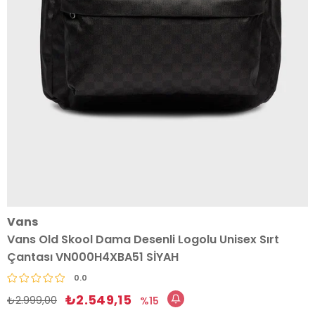
Vans
Vans Old Skool Dama Desenli Logolu Unisex Sırt
Çantası VN000H4XBA51 SİYAH
0.0
₺2.549,15
₺2.999,00
15