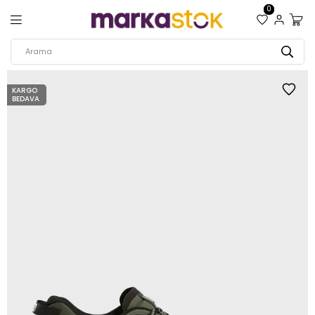
0
KARGO
BEDAVA