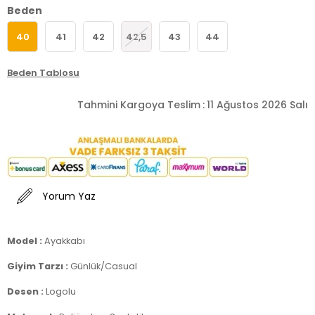
Beden
40
41
42
42,5
43
44
Beden Tablosu
Tahmini Kargoya Teslim
:
11 Ağustos 2026 Salı
Yorum Yaz
Model :
Ayakkabı
Giyim Tarzı :
Günlük/Casual
Desen :
Logolu