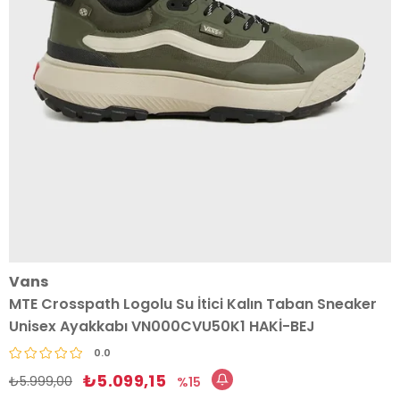
Vans
MTE Crosspath Logolu Su İtici Kalın Taban Sneaker
Unisex Ayakkabı VN000CVU50K1 HAKİ-BEJ
0.0
₺5.099,15
₺5.999,00
15