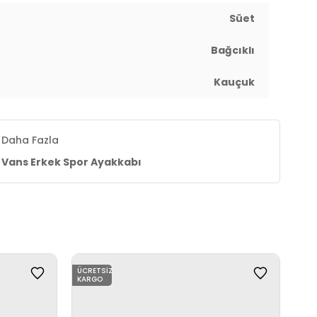
Süet
Bağcıklı
Kauçuk
Daha Fazla
Vans Erkek Spor Ayakkabı
ÜCRETSIZ
ÜCR
KARGO
KAR