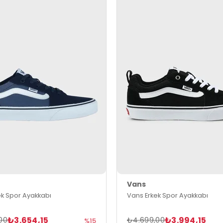
Vans
ek Spor Ayakkabı
Vans Erkek Spor Ayakkabı
₺3.654,15
₺3.994,15
00
₺4.699,00
%15