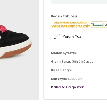
Beden Tablosu
Yorum Yaz
Model:
Ayakkabı
Giyim Tarzı:
Günlük/Casual
Desen:
Logolu
Materyal:
Süet Deri
Daha fazla göster
Kapama Şekli:
Bağcıklı
Taban Materyali:
Kauçuk
Burun Tipi:
Yuvarlak Burun