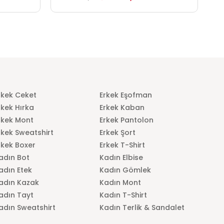
rkek Ceket
Erkek Eşofman
rkek Hırka
Erkek Kaban
rkek Mont
Erkek Pantolon
rkek Sweatshirt
Erkek Şort
rkek Boxer
Erkek T-Shirt
adın Bot
Kadın Elbise
adın Etek
Kadın Gömlek
adın Kazak
Kadın Mont
adın Tayt
Kadın T-Shirt
adın Sweatshirt
Kadın Terlik & Sandalet