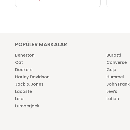
POPÜLER MARKALAR
Benetton
Buratti
Cat
Converse
Dockers
Guja
Harley Davidson
Hummel
Jack & Jones
John Frank
Lacoste
Levi’s
Lela
Lufian
Lumberjack