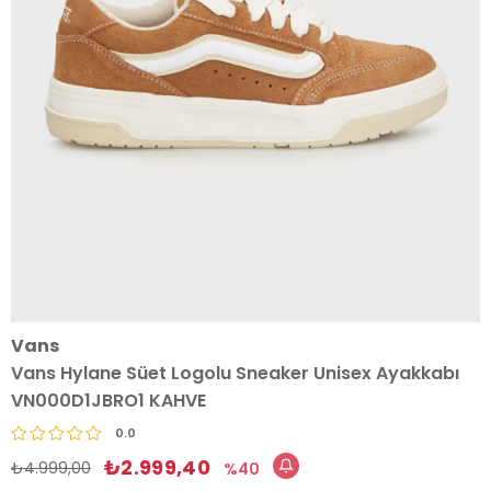
Vans
Vans Hylane Süet Logolu Sneaker Unisex Ayakkabı
VN000D1JBRO1 KAHVE
0.0
₺2.999,40
₺4.999,00
40