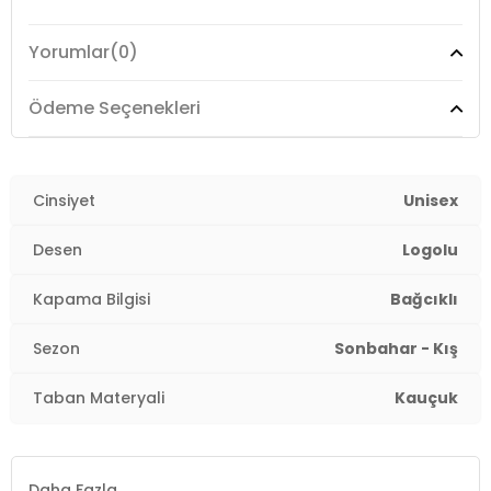
Üretim Yeri :
Vietnam
Yorumlar
(0)
3DE0VN000D1JBRO1.03
Ödeme Seçenekleri
Cinsiyet
Unisex
Desen
Logolu
Kapama Bilgisi
Bağcıklı
Sezon
Sonbahar - Kış
Taban Materyali
Kauçuk
Daha Fazla