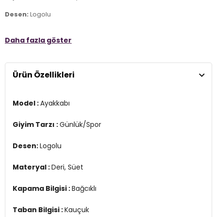
Desen:
Logolu
Materyal :
Deri, Süet
Daha fazla göster
Kapama Bilgisi :
Bağcıklı
Taban Bilgisi :
Kauçuk
Ürün Özellikleri
Üretim Yeri :
Vietnam
3DE0VN000D1JBRO1.03
Model :
Ayakkabı
Giyim Tarzı :
Günlük/Spor
Desen:
Logolu
Materyal :
Deri, Süet
Kapama Bilgisi :
Bağcıklı
Taban Bilgisi :
Kauçuk