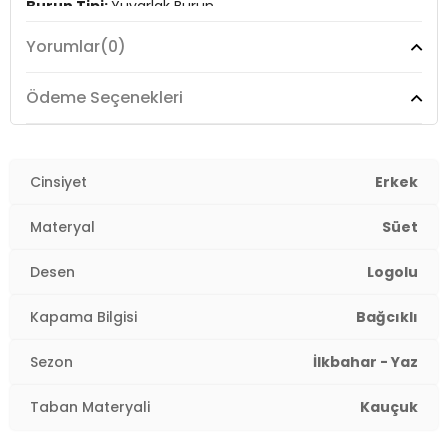
Burun Tipi:
Yuvarlak Burun
Yorumlar
(0)
Topuk Boyu:
4 cm
Topuk Tipi:
Düz
Ödeme Seçenekleri
Yaş Grubu:
Yetişkin
Menşei:
Cinsiyet
Vietnam
Erkek
3DE1VN000D7QBA21.389
Materyal
Süet
Desen
Logolu
Kapama Bilgisi
Bağcıklı
Sezon
İlkbahar - Yaz
Taban Materyali
Kauçuk