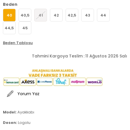
Beden
40
40,5
41
42
42,5
43
44
44,5
45
Beden Tablosu
Tahmini Kargoya Teslim
:
11 Ağustos 2026 Salı
Yorum Yaz
Model:
Ayakkabı
Desen:
Logolu