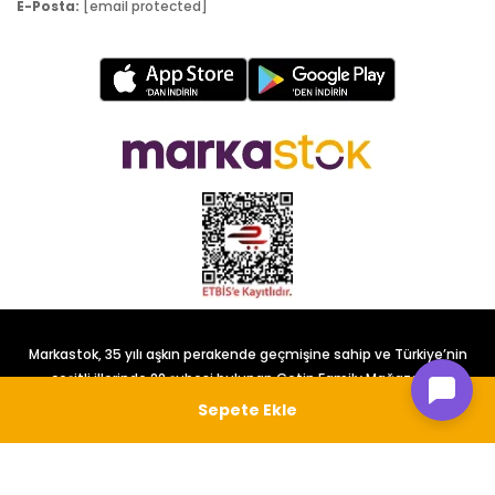
E-Posta:
[email protected]
Markastok, 35 yılı aşkın perakende geçmişine sahip ve Türkiye’nin
çeşitli illerinde 22 şubesi bulunan Çetin Family Mağazacılık
tarafından kurulmuştur.