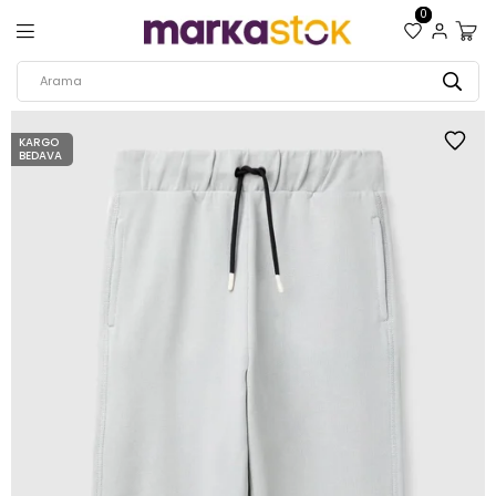
0
KARGO
BEDAVA