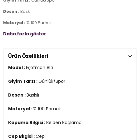
Giyim Tarzı :
Günlük/Spor
Desen :
Baskılı
Materyal :
% 100 Pamuk
Daha fazla göster
Kapama Bilgisi :
Belden Bağlamalı
Cep Bilgisi :
Cepli
Ürün Özellikleri
Kalıp Bilgisi :
Regular Fit, Normal Bel, Lastikli Paça
Model :
Eşofman Altı
Menşei :
-Mısır
4DY13J68CF05W.503
Giyim Tarzı :
Günlük/Spor
Desen :
Baskılı
Materyal :
% 100 Pamuk
Kapama Bilgisi :
Belden Bağlamalı
Cep Bilgisi :
Cepli