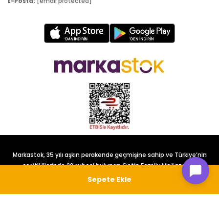
E-Posta:
[email protected]
Markastok, 35 yılı aşkın perakende geçmişine sahip ve Türkiye’nin
çeşitli illerinde 22 şubesi bulunan Çetin Family Mağazacılık
tarafından kurulmuştur.