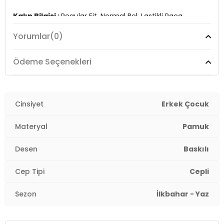
Kalıp Bilgisi :
Regular Fit, Normal Bel, Lastikli Paça
Yorumlar
(0)
Menşei :
-Mısır
4DY13J68CF05W.503
Ödeme Seçenekleri
Cinsiyet
Erkek Çocuk
Materyal
Pamuk
Desen
Baskılı
Cep Tipi
Cepli
Sezon
İlkbahar - Yaz