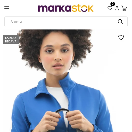
0
KARGO
BEDAVA