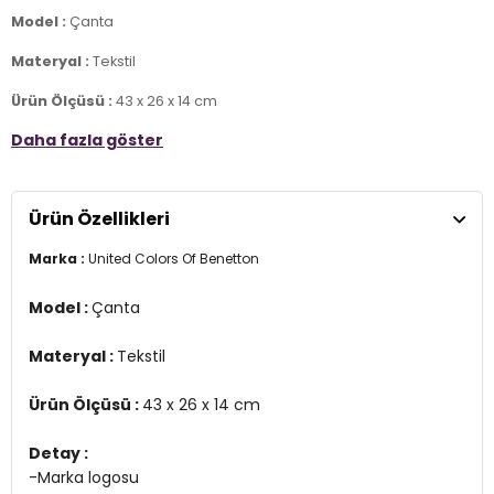
Model :
Çanta
Materyal :
Tekstil
Ürün Ölçüsü :
43 x 26 x 14 cm
Daha fazla göster
Detay :
-Marka logosu
2DEBNT1102.18
Ürün Özellikleri
Marka :
United Colors Of Benetton
Model :
Çanta
Materyal :
Tekstil
Ürün Ölçüsü :
43 x 26 x 14 cm
Detay :
-Marka logosu