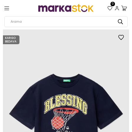
0
KARGO
BEDAVA