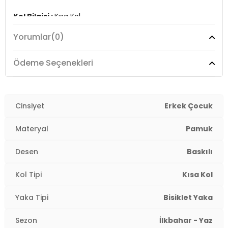
Kol Bilgisi :
Kısa Kol
Yorumlar
(0)
Kalıp Bilgisi :
Oversize Fit
Menşei :
Tunus
Ödeme Seçenekleri
4DY13I1XC10O4.12
Cinsiyet
Erkek Çocuk
Materyal
Pamuk
Desen
Baskılı
Kol Tipi
Kısa Kol
Yaka Tipi
Bisiklet Yaka
Sezon
İlkbahar - Yaz