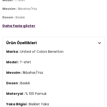
Model :
T-shirt
Mevsim :
İlkbahar/Yaz
Desen :
Baskılı
Daha fazla göster
Materyal :
% 100 Pamuk
Yaka Bilgisi :
Bisiklet Yaka
Ürün Özellikleri
Kol Bilgisi :
Kısa Kol
Marka :
United of Colors Benetton
Kalıp Bilgisi :
Oversize Fit
Menşei :
Tunus
Model :
T-shirt
4DY13I1XC10O4.12
Mevsim :
İlkbahar/Yaz
Desen :
Baskılı
Materyal :
% 100 Pamuk
Yaka Bilgisi :
Bisiklet Yaka