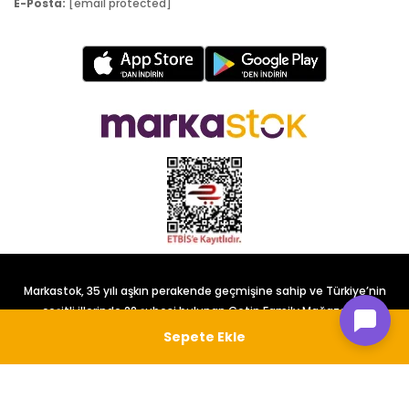
E-Posta:
[email protected]
Markastok, 35 yılı aşkın perakende geçmişine sahip ve Türkiye’nin
çeşitli illerinde 22 şubesi bulunan Çetin Family Mağazacılık
tarafından kurulmuştur.