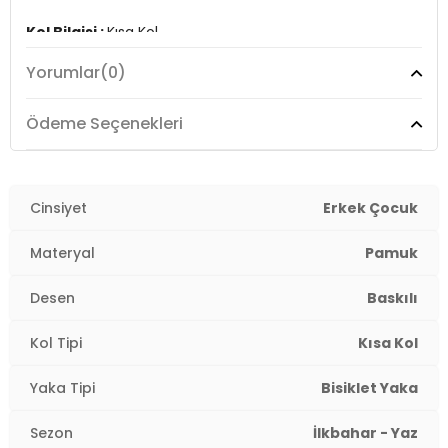
Kol Bilgisi :
Kısa Kol
Yorumlar
(0)
Kalıp Bilgisi :
Regular Fit
Menşei :
Tunus
Ödeme Seçenekleri
4DY13I1XC10N3.67
Cinsiyet
Erkek Çocuk
Materyal
Pamuk
Desen
Baskılı
Kol Tipi
Kısa Kol
Yaka Tipi
Bisiklet Yaka
Sezon
İlkbahar - Yaz