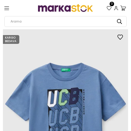
0
KARGO
BEDAVA