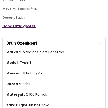
Model :
T-shirt
Mevsim :
İlkbahar/Yaz
Desen :
Baskılı
Daha fazla göster
Materyal :
% 100 Pamuk
Yaka Bilgisi :
Bisiklet Yaka
Ürün Özellikleri
Kol Bilgisi :
Kısa Kol
Marka :
United of Colors Benetton
Kalıp Bilgisi :
Regular Fit
Menşei :
Tunus
Model :
T-shirt
4DY13I1XC10N3.67
Mevsim :
İlkbahar/Yaz
Desen :
Baskılı
Materyal :
% 100 Pamuk
Yaka Bilgisi :
Bisiklet Yaka