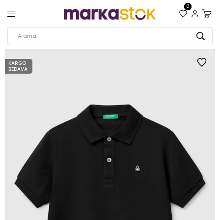
0
KARGO
BEDAVA