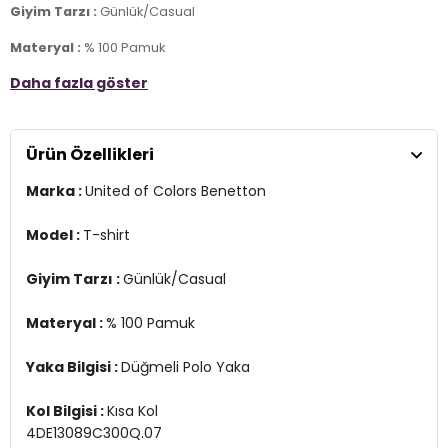
Giyim Tarzı :
Günlük/Casual
Materyal :
% 100 Pamuk
Daha fazla göster
Yaka Bilgisi :
Düğmeli Polo Yaka
Kol Bilgisi :
Kısa Kol
4DE13089C300Q.07
Ürün Özellikleri
Marka :
United of Colors Benetton
Model :
T-shirt
Giyim Tarzı :
Günlük/Casual
Materyal :
% 100 Pamuk
Yaka Bilgisi :
Düğmeli Polo Yaka
Kol Bilgisi :
Kısa Kol
4DE13089C300Q.07