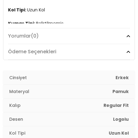
Kol Tipi:
Uzun Kol
Kumaş Tipi:
Belirtilmemiş
Yorumlar
(0)
Boy:
Standart
Kalıp Bilgisi:
Regular Fit
Ödeme Seçenekleri
Manken Bedeni:
Boy : 1.88 cm / Göğüs : 103 cm / Bel :
85 cm / Basen : 100 cm / Beden : M
Cinsiyet
Erkek
Yaş Grubu:
Yetişkin
Materyal
Pamuk
Menşei:
Türkiye
3DK1G081GL0822237377.VR033
Kalıp
Regular Fit
Desen
Logolu
Kol Tipi
Uzun Kol