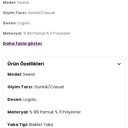
Model:
Sweat
Giyim Tarzı:
Günlük/Casual
Desen:
Logolu
Materyal:
% 89 Pamuk % 11 Polyester
Daha fazla göster
Yaka Tipi:
Bisiklet Yaka
Kol Tipi:
Uzun Kol
Ürün Özellikleri
Kumaş Tipi:
Belirtilmemiş
Model:
Sweat
Boy:
Standart
Kalıp Bilgisi:
Regular Fit
Giyim Tarzı:
Günlük/Casual
Manken Bedeni:
Boy : 1.88 cm / Göğüs : 103 cm / Bel : 85 cm /
Desen:
Logolu
Basen : 100 cm / Beden : M
Yaş Grubu:
Yetişkin
Materyal:
% 89 Pamuk % 11 Polyester
Menşei:
Türkiye
Yaka Tipi:
Bisiklet Yaka
3DK1G081GL0822237377.VR033