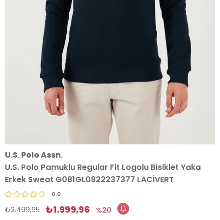
U.S. Polo Assn.
U.S. Polo Pamuklu Regular Fit Logolu Bisiklet Yaka
Erkek Sweat G081GL0822237377 LACİVERT
0.0
₺1.999,96
₺2.499,95
20