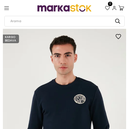
0
KARGO
BEDAVA