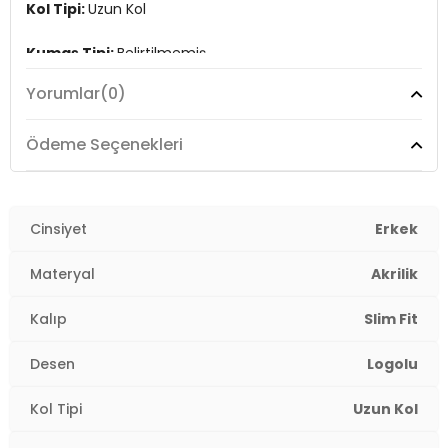
Kol Tipi:
Uzun Kol
Kumaş Tipi:
Belirtilmemiş
Yorumlar
(0)
Boy:
Standart
Kalıp Bilgisi:
Slim Fit
Ödeme Seçenekleri
Yaş Grubu:
Yetişkin
Menşei:
Cinsiyet
Türkiye
Erkek
3DK1G081SZ0TK2335218.VR052
Materyal
Akrilik
Kalıp
Slim Fit
Desen
Logolu
Kol Tipi
Uzun Kol