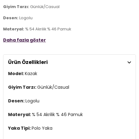
Giyim Tarzı:
Günlük/Casual
Desen:
Logolu
Materyal:
% 54 Akrilik % 46 Pamuk
Daha fazla göster
Yaka Tipi:
Polo Yaka
Kol Tipi:
Uzun Kol
Ürün Özellikleri
Kumaş Tipi:
Belirtilmemiş
Model:
Kazak
Boy:
Standart
Kalıp Bilgisi:
Slim Fit
Giyim Tarzı:
Günlük/Casual
Yaş Grubu:
Yetişkin
Desen:
Logolu
Menşei:
Türkiye
3DK1G081SZ0TK2335218.VR052
Materyal:
% 54 Akrilik % 46 Pamuk
Yaka Tipi:
Polo Yaka