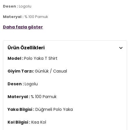
Desen :
Logolu
Materyal :
% 100 Pamuk
Daha fazla göster
Yaka Bilgisi :
Düğmeli Polo Yaka
Kol Bilgisi :
Kısa Kol
Ürün Özellikleri
Kalıp Bilgisi :
Regular Fit
Model :
Polo Yaka T Shirt
Manken Ölçüsü :
Boy: 1.87 cm / Göğüs: 90 cm / Bel: 73 cm / Basen
: 92 cm / Beden : L
Giyim Tarzı:
Günlük / Casual
Üretim Yeri :
Türkiye
3DY1G081GL0112106339.VR036
Desen :
Logolu
Materyal :
% 100 Pamuk
Yaka Bilgisi :
Düğmeli Polo Yaka
Kol Bilgisi :
Kısa Kol