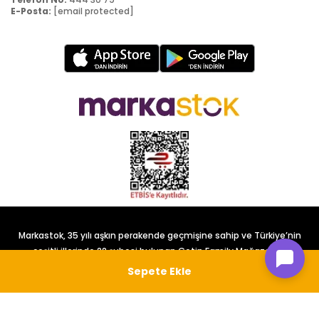
E-Posta:
[email protected]
Markastok, 35 yılı aşkın perakende geçmişine sahip ve Türkiye’nin
çeşitli illerinde 22 şubesi bulunan Çetin Family Mağazacılık
tarafından kurulmuştur.