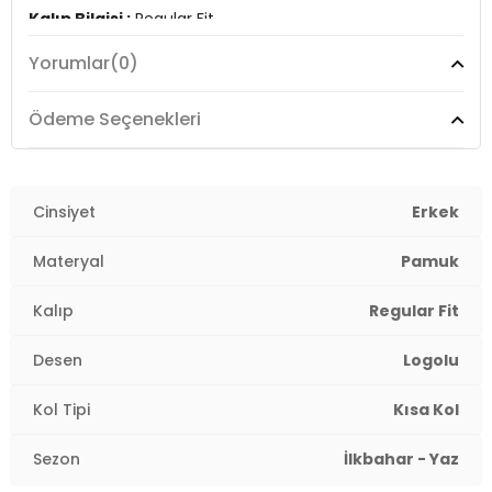
Kalıp Bilgisi :
Regular Fit
Yorumlar
(0)
Manken Ölçüsü :
Boy: 1.87 cm / Göğüs: 90 cm / Bel:
73 cm / Basen : 92 cm / Beden : L
Ödeme Seçenekleri
Üretim Yeri :
Türkiye
3DY1G081GL0112106339.VR036
Cinsiyet
Erkek
Materyal
Pamuk
Kalıp
Regular Fit
Desen
Logolu
Kol Tipi
Kısa Kol
Sezon
İlkbahar - Yaz