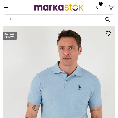
0
KARGO
BEDAVA