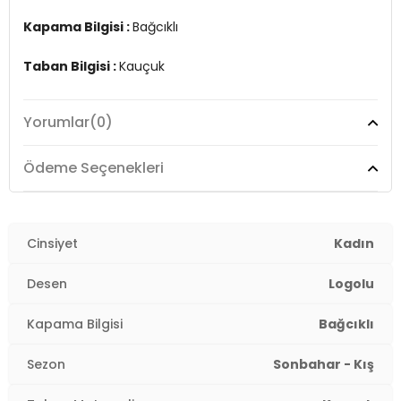
Kapama Bilgisi :
Bağcıklı
Taban Bilgisi :
Kauçuk
Topuk Yüksekliği:
3 cm
Yorumlar
(0)
2DK4WSAGANHIWMN4PR.07
Ödeme Seçenekleri
Cinsiyet
Kadın
Desen
Logolu
Kapama Bilgisi
Bağcıklı
Sezon
Sonbahar - Kış