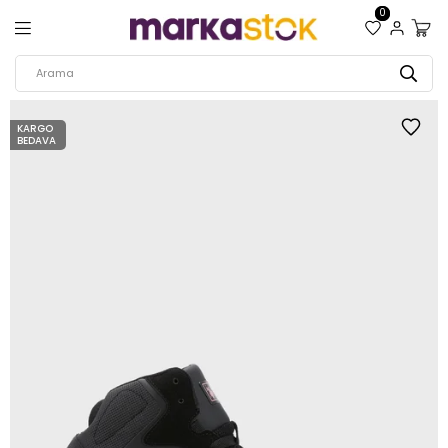
0
KARGO
BEDAVA