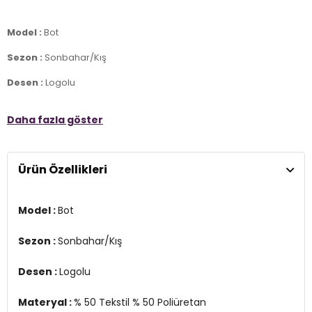
Model :
Bot
Sezon :
Sonbahar/Kış
Desen :
Logolu
Materyal :
% 50 Tekstil % 50 Poliüretan
Daha fazla göster
Kapama Bilgisi :
Bağcıklı
Taban Bilgisi :
Kauçuk
Ürün Özellikleri
Topuk Yüksekliği:
3 cm
2DK4WSAGANHIWMN4PR.07
Model :
Bot
Sezon :
Sonbahar/Kış
Desen :
Logolu
Materyal :
% 50 Tekstil % 50 Poliüretan