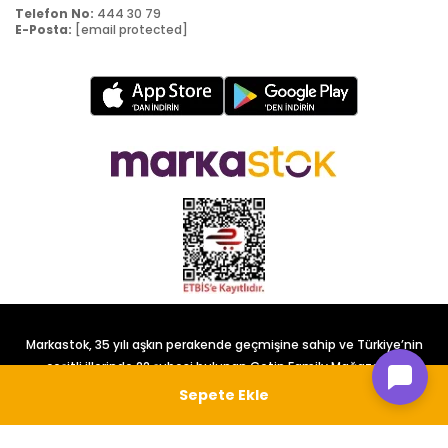
Telefon No:
444 30 79
E-Posta:
[email protected]
Markastok, 35 yılı aşkın perakende geçmişine sahip ve Türkiye’nin
çeşitli illerinde 22 şubesi bulunan Çetin Family Mağazacılık
tarafından kurulmuştur.