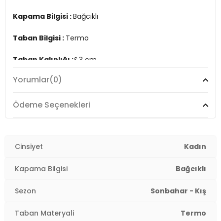
Kapama Bilgisi :
Bağcıklı
Taban Bilgisi :
Termo
Taban Kalınlığı :
&3 cm
Yorumlar
(0)
Üretim Yeri :
Türkiye
2DK3WSAGANHIWMN3PR.457
Ödeme Seçenekleri
Cinsiyet
Kadın
Kapama Bilgisi
Bağcıklı
Sezon
Sonbahar - Kış
Taban Materyali
Termo