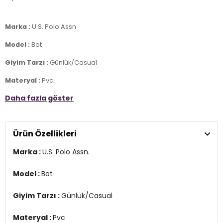
Marka :
U.S. Polo Assn.
Model :
Bot
Giyim Tarzı :
Günlük/Casual
Materyal :
Pvc
Daha fazla göster
Kapama Bilgisi :
Bağcıklı
Taban Bilgisi :
Termo
Ürün Özellikleri
Taban Kalınlığı :
&3 cm
Marka :
U.S. Polo Assn.
Üretim Yeri :
Türkiye
2DK3WSAGANHIWMN3PR.457
Model :
Bot
Giyim Tarzı :
Günlük/Casual
Materyal :
Pvc