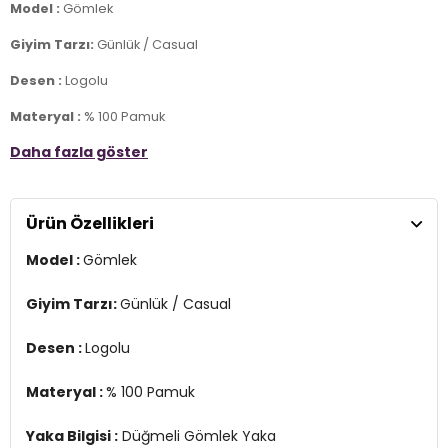
Model :
Gömlek
Giyim Tarzı:
Günlük / Casual
Desen :
Logolu
Materyal :
% 100 Pamuk
Daha fazla göster
Yaka Bilgisi :
Düğmeli Gömlek Yaka
Kapama Bilgisi :
Düğmeli
Ürün Özellikleri
Kol Bilgisi :
Uzun Kol
Model :
Gömlek
Kalıp Bilgisi :
Slim Fit
Manken Ölçüsü :
Boy: 1.87 cm / Göğüs: 90 cm / Bel: 73 cm / Basen
Giyim Tarzı:
Günlük / Casual
: 92 cm / Beden : L
Desen :
Logolu
Üretim Yeri :
Türkiye
3DY1G081SZ0042083079.VR003
Materyal :
% 100 Pamuk
Yaka Bilgisi :
Düğmeli Gömlek Yaka