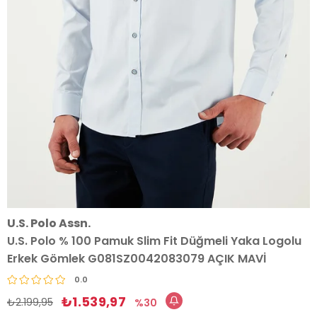
U.S. Polo Assn.
U.S. Polo % 100 Pamuk Slim Fit Düğmeli Yaka Logolu
Erkek Gömlek G081SZ0042083079 AÇIK MAVİ
0.0
₺1.539,97
₺2.199,95
30