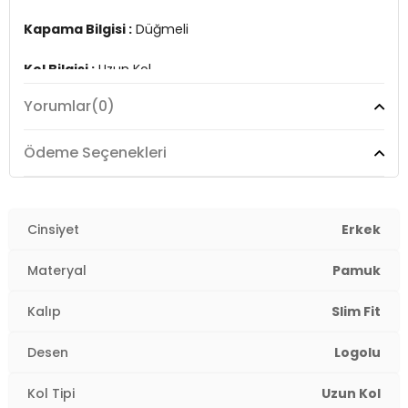
Kapama Bilgisi :
Düğmeli
Kol Bilgisi :
Uzun Kol
Yorumlar
(0)
Kalıp Bilgisi :
Slim Fit
Manken Ölçüsü :
Boy: 1.87 cm / Göğüs: 90 cm / Bel:
Ödeme Seçenekleri
73 cm / Basen : 92 cm / Beden : L
Üretim Yeri :
Türkiye
3DY1G081SZ0042083079.VR003
Cinsiyet
Erkek
Materyal
Pamuk
Kalıp
Slim Fit
Desen
Logolu
Kol Tipi
Uzun Kol