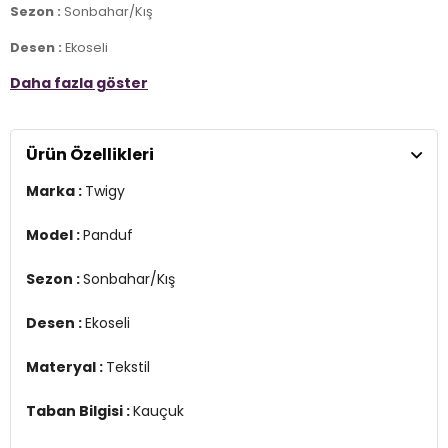
Sezon :
Sonbahar/Kış
Desen :
Ekoseli
Daha fazla göster
Materyal :
Tekstil
Taban Bilgisi :
Kauçuk
Ürün Özellikleri
Detay :
-Bu ürün tüm sağlık testlerinden geçmiştir. Kanserojen ve sağlığa
Marka :
Twigy
zararlı maddeler bulunmamaktadır.
YERLİ ÜRETİM
Model :
Panduf
3DK1CC0312.55
Sezon :
Sonbahar/Kış
Desen :
Ekoseli
Materyal :
Tekstil
Taban Bilgisi :
Kauçuk