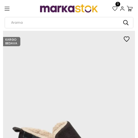
0
KARGO
BEDAVA