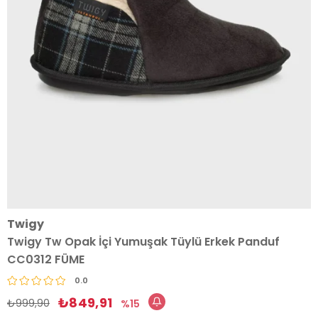
Twigy
Twigy Tw Opak İçi Yumuşak Tüylü Erkek Panduf
CC0312 FÜME
0.0
₺849,91
₺999,90
15