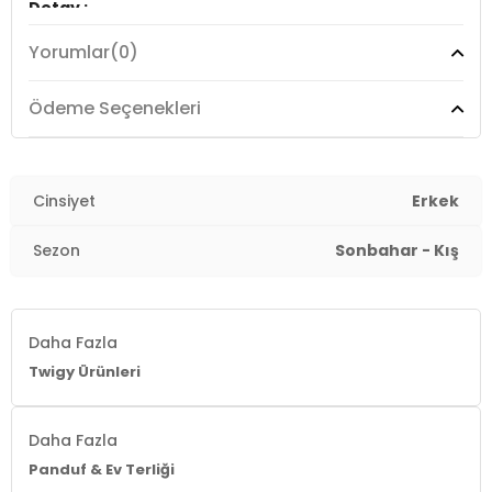
Detay :
-Bu ürün tüm sağlık testlerinden geçmiştir. Kanserojen
Yorumlar
(0)
ve sağlığa zararlı maddeler bulunmamaktadır.
YERLİ ÜRETİM
Ödeme Seçenekleri
3DK1CC0312.55
Cinsiyet
Erkek
Sezon
Sonbahar - Kış
Daha Fazla
Twigy Ürünleri
Daha Fazla
Panduf & Ev Terliği