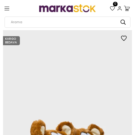
0
KARGO
BEDAVA