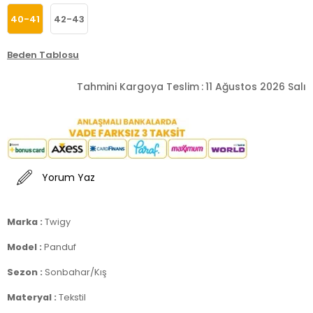
40-41
42-43
Beden Tablosu
Tahmini Kargoya Teslim
:
11 Ağustos 2026 Salı
Yorum Yaz
Marka :
Twigy
Model :
Panduf
Sezon :
Sonbahar/Kış
Materyal :
Tekstil