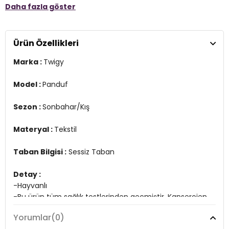
Daha fazla göster
Taban Bilgisi :
Sessiz Taban
Detay :
-Hayvanlı
Ürün Özellikleri
-Bu ürün tüm sağlık testlerinden geçmiştir. Kanserojen ve sağlığa
zararlı maddeler bulunmamaktadır.
Marka :
Twigy
YERLİ ÜRETİM
3DK1AA0622.03
Model :
Panduf
Sezon :
Sonbahar/Kış
Materyal :
Tekstil
Taban Bilgisi :
Sessiz Taban
Detay :
-Hayvanlı
-Bu ürün tüm sağlık testlerinden geçmiştir. Kanserojen
ve sağlığa zararlı maddeler bulunmamaktadır.
Yorumlar
(0)