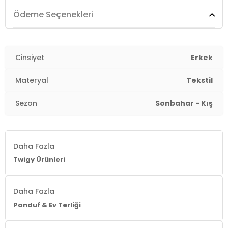
YERLİ ÜRETİM
3DK1AA0622.03
Ödeme Seçenekleri
Cinsiyet
Erkek
Materyal
Tekstil
Sezon
Sonbahar - Kış
Daha Fazla
Twigy Ürünleri
Daha Fazla
Panduf & Ev Terliği