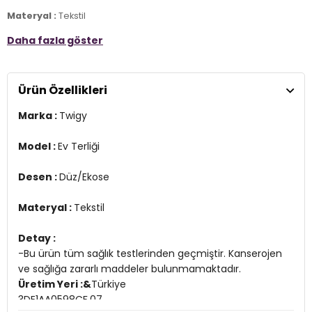
Materyal :
Tekstil
Daha fazla göster
Detay :
-Bu ürün tüm sağlık testlerinden geçmiştir. Kanserojen ve sağlığa
zararlı maddeler bulunmamaktadır.
Üretim Yeri :&
Türkiye
Ürün Özellikleri
3DE1AA0598CF.07
Marka :
Twigy
Model :
Ev Terliği
Desen :
Düz/Ekose
Materyal :
Tekstil
Detay :
-Bu ürün tüm sağlık testlerinden geçmiştir. Kanserojen
ve sağlığa zararlı maddeler bulunmamaktadır.
Üretim Yeri :&
Türkiye
3DE1AA0598CF.07