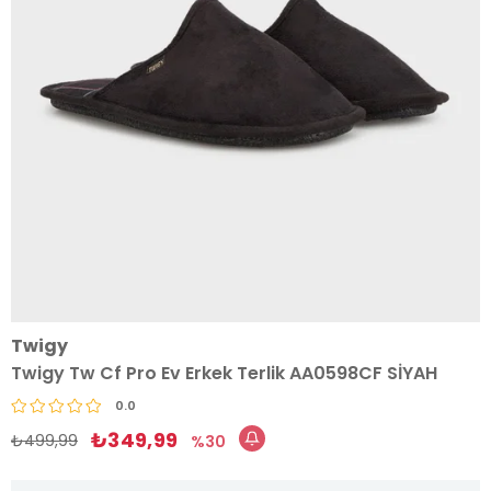
Twigy
Twigy Tw Cf Pro Ev Erkek Terlik AA0598CF SİYAH
0.0
₺349,99
₺499,99
30