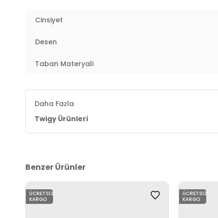
Yaş Grubu:
Yetişkin
Cinsiyet
Menşei:
Türkiye
Desen
Detaylar:
- Bu ürün tüm sağlık testlerinden geçmişti
2DYHH0813.38
Taban Materyali
Daha Fazla
Twigy Ürünleri
Benzer Ürünler
ÜCRETSIZ
ÜCRETSIZ
KARGO
KARGO