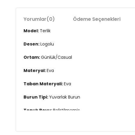
Yorumlar
(0)
Ödeme Seçenekleri
Model:
Terlik
Desen:
Logolu
Ortam:
Günlük/Casual
Materyal:
Eva
Taban Materyali:
Eva
Burun Tipi:
Yuvarlak Burun
Topuk Boyu:
Belirtilmemiş
Topuk Tipi:
Düz