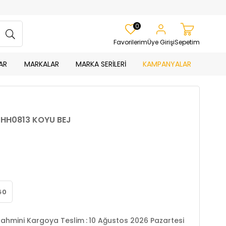
0
Favorilerim
Üye Girişi
Sepetim
AR
MARKALAR
MARKA SERİLERİ
KAMPANYALAR
k HH0813 KOYU BEJ
40
ahmini Kargoya Teslim
:
10 Ağustos 2026 Pazartesi