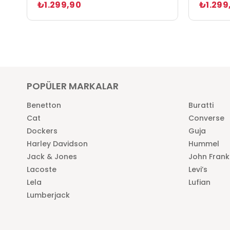
₺1.299,90
₺1.299
POPÜLER MARKALAR
Benetton
Buratti
Cat
Converse
Dockers
Guja
Harley Davidson
Hummel
Jack & Jones
John Frank
Lacoste
Levi’s
Lela
Lufian
Lumberjack