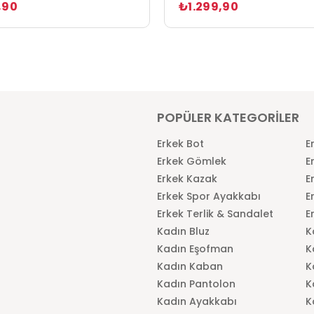
,90
₺1.299,90
POPÜLER KATEGORİLER
Erkek Bot
E
Erkek Gömlek
E
Erkek Kazak
E
Erkek Spor Ayakkabı
E
Erkek Terlik & Sandalet
E
Kadın Bluz
K
Kadın Eşofman
K
Kadın Kaban
K
Kadın Pantolon
K
Kadın Ayakkabı
K