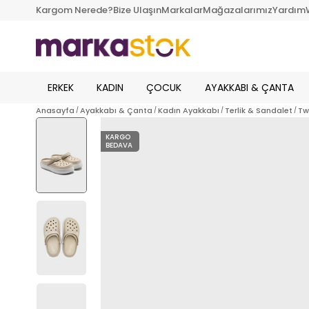
Kargom Nerede?
Bize Ulaşın
Markalar
Mağazalarımız
Yardım
ERKEK
KADIN
ÇOCUK
AYAKKABI & ÇANTA
Anasayfa
Ayakkabı & Çanta
Kadın Ayakkabı
Terlik & Sandalet
Tw
KARGO
BEDAVA