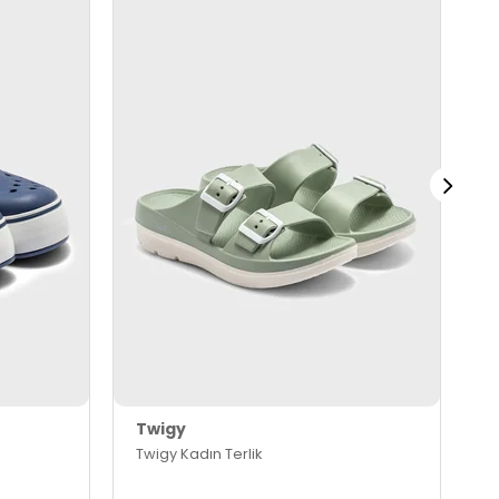
Twigy
T
Twigy Kadın Terlik
T