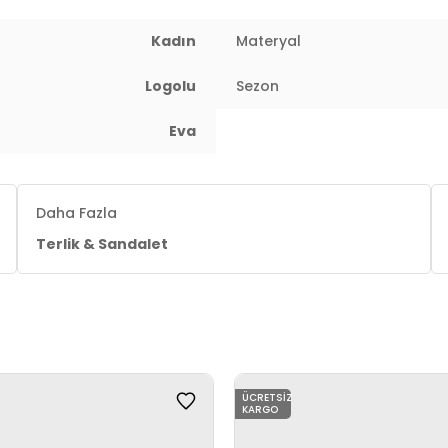
Kadın
Materyal
Logolu
Sezon
r. Kanserojen ve sağlığa zararlı maddeler kullanılmamaktadır.
Eva
Daha Fazla
Terlik & Sandalet
ÜCRETSIZ
KARGO