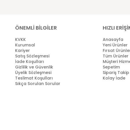
ÖNEMLİ BİLGİLER
HIZLI ERİŞ
KVKK
Anasayfa
Kurumsal
Yeni Ürünler
Kariyer
Fırsat Ürünle
Satış Sözleşmesi
Tüm Ürünler
İade Koşulları
Müşteri Hizme
Gizlilik ve Güvenlik
Sepetim
Üyelik Sözleşmesi
Sipariş Takip
Teslimat Koşulları
Kolay İade
Sıkça Sorulan Sorular