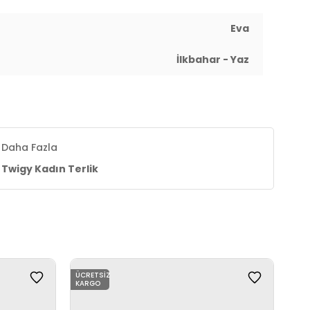
Eva
İlkbahar - Yaz
Daha Fazla
Twigy Kadın Terlik
ÜCRETSIZ
ÜCR
KARGO
KAR