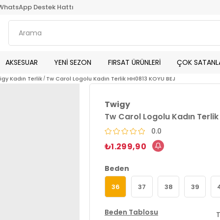
WhatsApp Destek Hattı
AKSESUAR
YENİ SEZON
FIRSAT ÜRÜNLERİ
ÇOK SATANL
igy Kadın Terlik
Tw Carol Logolu Kadın Terlik HH0813 KOYU BEJ
Twigy
Tw Carol Logolu Kadın Terli
0.0
₺1.299,90
Beden
36
37
38
39
Beden Tablosu
T