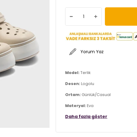
Yorum Yaz
Model:
Terlik
Desen:
Logolu
Ortam:
Günlük/Casual
Materyal:
Eva
Daha fazla göster
Taban Materyali:
Eva
Burun Tipi:
Yuvarlak Burun