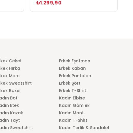
₺1.299,90
₺
rkek Ceket
Erkek Eşofman
rkek Hırka
Erkek Kaban
rkek Mont
Erkek Pantolon
rkek Sweatshirt
Erkek Şort
rkek Boxer
Erkek T-Shirt
adın Bot
Kadın Elbise
adın Etek
Kadın Gömlek
adın Kazak
Kadın Mont
adın Tayt
Kadın T-Shirt
adın Sweatshirt
Kadın Terlik & Sandalet