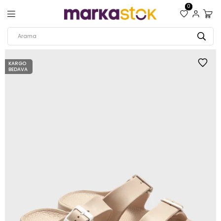
0
KARGO
BEDAVA