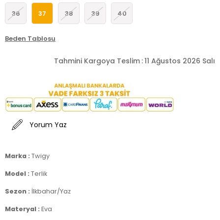
36
37
38
39
40
Beden Tablosu
Tahmini Kargoya Teslim
:
11 Ağustos 2026 Salı
Yorum Yaz
Marka :
Twigy
Model :
Terlik
Sezon :
İlkbahar/Yaz
Materyal :
Eva