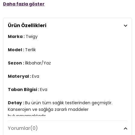
Daha fazla göster
Taban Bilgisi :
Eva
Detay :
Bu ürün tüm sağlık testlerinden geçmiştir. Kanserojen ve
sağlığa zararlı maddeler bulunmamaktadır.
Ürün Özellikleri
YERLİ ÜRETİM
Marka :
Twigy
2DYZZ0908.17
Model :
Terlik
Sezon :
İlkbahar/Yaz
Materyal :
Eva
Taban Bilgisi :
Eva
Detay :
Bu ürün tüm sağlık testlerinden geçmiştir.
Kanserojen ve sağlığa zararlı maddeler
bulunmamaktadır.
Yorumlar
(0)
YERLİ ÜRETİM