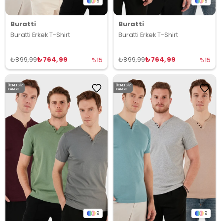
9
9
Buratti
Buratti
Buratti Erkek T-Shirt
Buratti Erkek T-Shirt
₺764,99
₺764,99
₺899,99
₺899,99
%15
%15
ÜCRETSIZ
ÜCRETSIZ
KARGO
KARGO
9
9