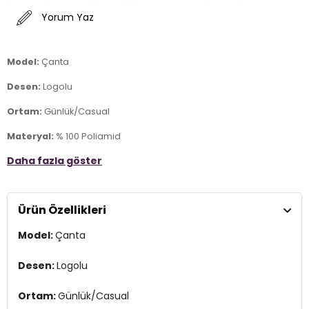
Yorum Yaz
Model:
Çanta
Desen:
Logolu
Ortam:
Günlük/Casual
Materyal:
% 100 Poliamid
Daha fazla göster
Boyut:
40 x 30 x 14 cm
Kapama Şekli:
Fermuarlı
Ürün Özellikleri
Yaş Grubu:
Yetişkin
Model:
Çanta
Askı Türü:
Sabit çift tutma saplı , Ayarlanabilir ve Çıkarılabilir Askılı
Menşei:
Malezya
Desen:
Logolu
Detaylar:
- Su itici
Ortam:
Günlük/Casual
2DE20221324.03