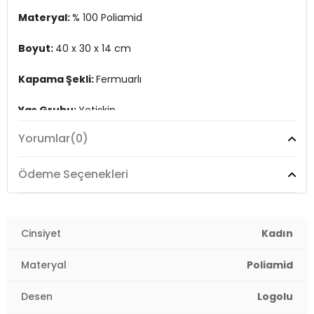
Materyal:
% 100 Poliamid
Boyut:
40 x 30 x 14 cm
Kapama Şekli:
Fermuarlı
Yaş Grubu:
Yetişkin
Yorumlar
(0)
Askı Türü:
Sabit çift tutma saplı , Ayarlanabilir ve
Çıkarılabilir Askılı
Ödeme Seçenekleri
Menşei:
Malezya
Detaylar:
- Su itici
2DE20221324.03
Cinsiyet
Kadın
Materyal
Poliamid
Desen
Logolu