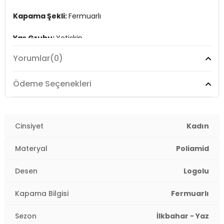
Kapama Şekli:
Fermuarlı
Yaş Grubu:
Yetişkin
Yorumlar
(0)
Askı Türü:
Ayarlanabilir Askılı
Menşei:
Malezya
Ödeme Seçenekleri
Detaylar:
- Su itici
2DE20221006.27
Cinsiyet
Kadın
Materyal
Poliamid
Desen
Logolu
Kapama Bilgisi
Fermuarlı
Sezon
İlkbahar - Yaz