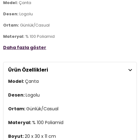
Model:
Çanta
Desen:
Logolu
Ortam:
Günlük/Casual
Materyal:
% 100 Poliamid
Daha fazla göster
Boyut:
20 x 30 x 11 cm
Kapama Şekli:
Fermuarlı
Ürün Özellikleri
Yaş Grubu:
Yetişkin
Model:
Çanta
Askı Türü:
Ayarlanabilir Askılı
Menşei:
Malezya
Desen:
Logolu
Detaylar:
- Su itici
Ortam:
Günlük/Casual
2DE20221006.27
Materyal:
% 100 Poliamid
Boyut:
20 x 30 x 11 cm