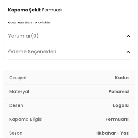
Kapama Şekli:
Fermuarlı
Yaş Grubu:
Yetişkin
Yorumlar
(0)
Askı Türü:
Sabit saplı , Ayarlanabilir ve Çıkarılabilir Askılı
Menşei:
Türkiye
Ödeme Seçenekleri
2DE20223345.65
Cinsiyet
Kadın
Materyal
Poliamid
Desen
Logolu
Kapama Bilgisi
Fermuarlı
Sezon
İlkbahar - Yaz