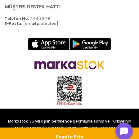
MÜŞTERİ DESTEK HATTI
Telefon No:
444 30 79
E-Posta:
[email protected]
Markastok, 35 yılı aşkın perakende geçmişine sahip ve Türkiye’nin
çeşitli illerinde 22 şubesi bulunan Çetin Family Mağazacılık
tarafından kurulmuştur.