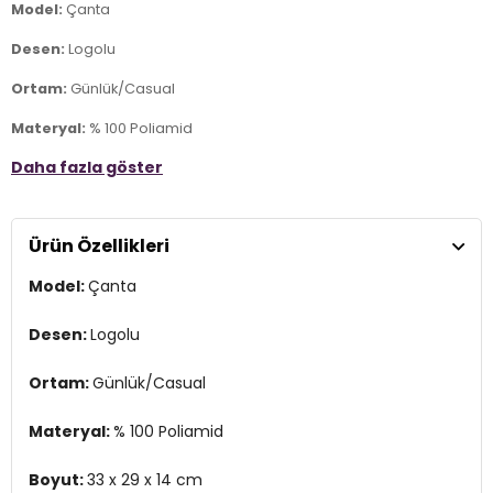
Model:
Çanta
Desen:
Logolu
Ortam:
Günlük/Casual
Materyal:
% 100 Poliamid
Daha fazla göster
Boyut:
33 x 29 x 14 cm
Kapama Şekli:
Fermuarlı
Ürün Özellikleri
Yaş Grubu:
Yetişkin
Model:
Çanta
Askı Türü:
Sabit saplı , Ayarlanabilir ve Çıkarılabilir Askılı
Menşei:
Türkiye
Desen:
Logolu
2DE20223345.65
Ortam:
Günlük/Casual
Materyal:
% 100 Poliamid
Boyut:
33 x 29 x 14 cm