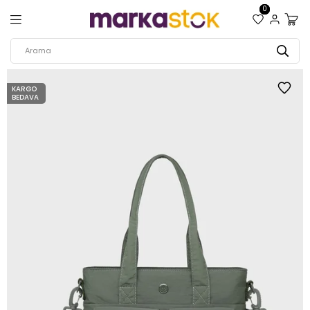
0
KARGO
BEDAVA