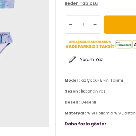
Beden Tablosu
Yorum Yaz
Model :
Kız Çocuk Bikini Takımı
Sezon :
İlkbahar/Yaz
Desen :
Desenli
Materyal :
% 91 Poliamid % 9 Elastan
Daha fazla göster
Detay :
-Son derece yumuşak ve esnek bir 
-Çok iyi esneme ve hareket sonrası ş