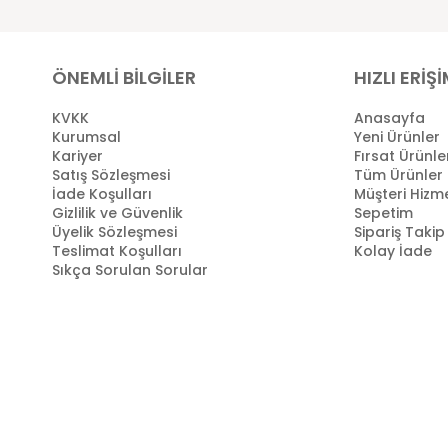
ÖNEMLİ BİLGİLER
HIZLI ERİŞ
KVKK
Anasayfa
Kurumsal
Yeni Ürünler
Kariyer
Fırsat Ürünle
Satış Sözleşmesi
Tüm Ürünler
İade Koşulları
Müşteri Hizme
Gizlilik ve Güvenlik
Sepetim
Üyelik Sözleşmesi
Sipariş Takip
Teslimat Koşulları
Kolay İade
Sıkça Sorulan Sorular