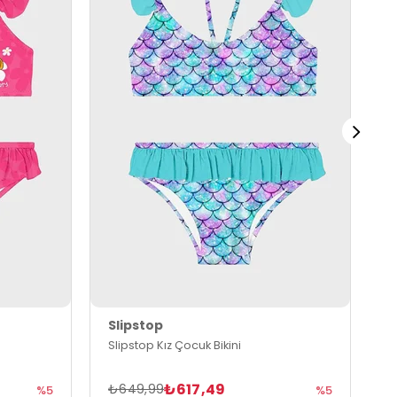
Slipstop
S
Slipstop Kız Çocuk Bikini
S
₺617,49
₺649,99
₺
%5
%5