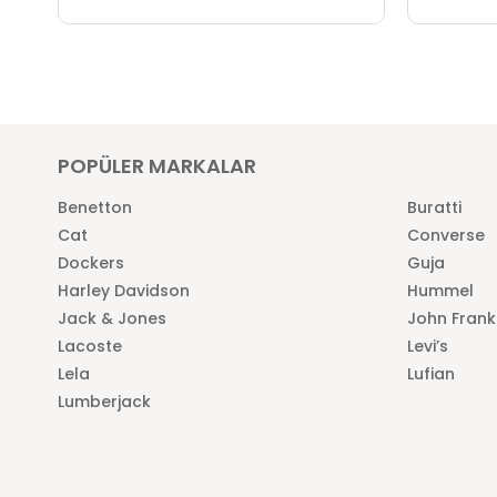
POPÜLER MARKALAR
Benetton
Buratti
Cat
Converse
Dockers
Guja
Harley Davidson
Hummel
Jack & Jones
John Frank
Lacoste
Levi’s
Lela
Lufian
Lumberjack