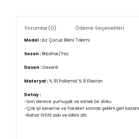
Yorumlar
(0)
Ödeme Seçenekleri
Model :
Kız Çocuk Bikini Takımı
Sezon :
İlkbahar/Yaz
Desen :
Desenli
Materyal :
% 91 Poliamid % 9 Elastan
Detay :
-Son derece yumuşak ve esnek bir doku
-Çok iyi esneme ve hareket sonrası şeklini geri kazan
-Rahat fırfıtlı askı ve bikini altı
Menşei :
Türkiye
4DY2SB2515000109.15