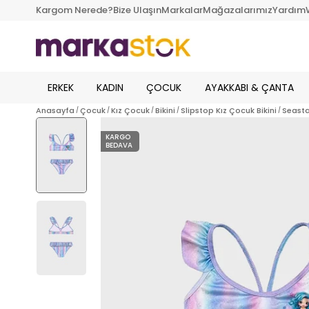
Kargom Nerede?
Bize Ulaşın
Markalar
Mağazalarımız
Yardım
ERKEK
KADIN
ÇOCUK
AYAKKABI & ÇANTA
Anasayfa
Çocuk
Kız Çocuk
Bikini
Slipstop Kız Çocuk Bikini
Seasta
KARGO
BEDAVA