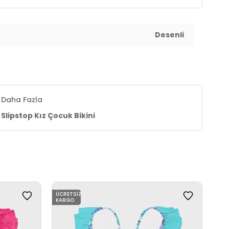
Desenli
Daha Fazla
Slipstop Kız Çocuk Bikini
ÜCRETSIZ
ÜCR
KARGO
KAR