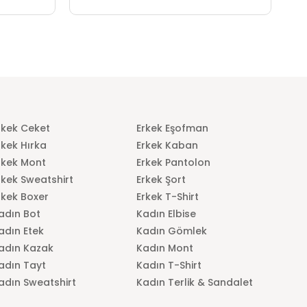
rkek Ceket
Erkek Eşofman
rkek Hırka
Erkek Kaban
rkek Mont
Erkek Pantolon
rkek Sweatshirt
Erkek Şort
rkek Boxer
Erkek T-Shirt
adın Bot
Kadın Elbise
adın Etek
Kadın Gömlek
adın Kazak
Kadın Mont
adın Tayt
Kadın T-Shirt
adın Sweatshirt
Kadın Terlik & Sandalet