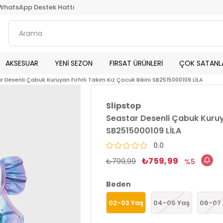
WhatsApp Destek Hattı
AKSESUAR
YENİ SEZON
FIRSAT ÜRÜNLERİ
ÇOK SATANL
r Desenli Çabuk Kuruyan Fırfırlı Takım Kız Çocuk Bikini SB2515000109 LİLA
Slipstop
Seastar Desenli Çabuk Kuruyan
SB2515000109 LİLA
0.0
₺759,99
₺799,99
5
Beden
02-03 Yaş
04-05 Yaş
06-07