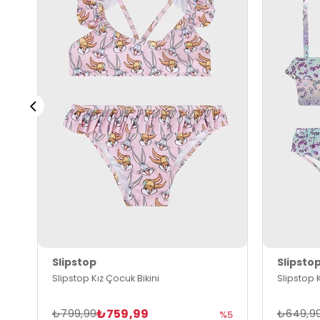
Slipstop
Slipsto
Slipstop Kız Çocuk Bikini
Slipstop K
₺759,99
₺799,99
₺649,9
%5