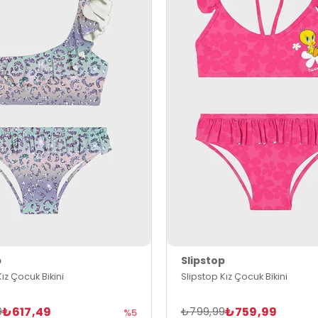
p
Slipstop
ız Çocuk Bikini
Slipstop Kız Çocuk Bikini
₺617,49
₺759,99
9
₺799,99
%5