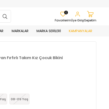
0
Favorilerim
Üye Girişi
Sepetim
AR
MARKALAR
MARKA SERİLERİ
KAMPANYALAR
 Fırfırlı Takım Kız Çocuk Bikini
 Yaş
08-09 Yaş