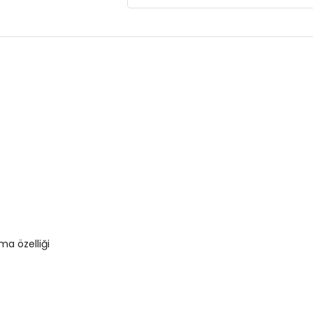
-Rahat fırfıtlı askı ve bikini altı
Menşei :
Türkiye
4DY2SB2515000109.15
ma özelliği