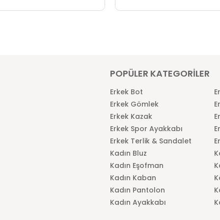
POPÜLER KATEGORİLER
Erkek Bot
E
Erkek Gömlek
E
Erkek Kazak
E
Erkek Spor Ayakkabı
E
Erkek Terlik & Sandalet
E
Kadın Bluz
K
Kadın Eşofman
K
Kadın Kaban
K
Kadın Pantolon
K
Kadın Ayakkabı
K