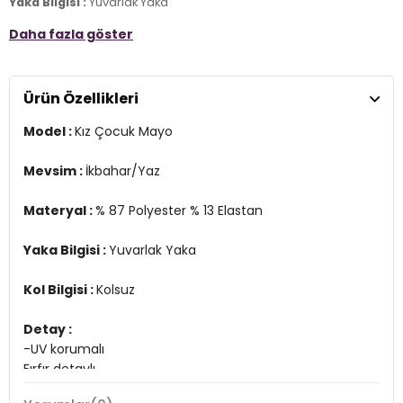
Yaka Bilgisi :
Yuvarlak Yaka
Daha fazla göster
Kol Bilgisi :
Kolsuz
Detay :
-UV korumalı
Ürün Özellikleri
Fırfır detaylı
-Nefes alan ve çabuk kuruyan kumaştan üretilmiştir
Model :
Kız Çocuk Mayo
Üretim Yeri :
Türkiye
4DY2SM2512120001.2565
Mevsim :
İkbahar/Yaz
Materyal :
% 87 Polyester % 13 Elastan
Yaka Bilgisi :
Yuvarlak Yaka
Kol Bilgisi :
Kolsuz
Detay :
-UV korumalı
Fırfır detaylı
-Nefes alan ve çabuk kuruyan kumaştan üretilmiştir