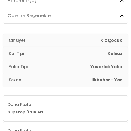
Yorumlar
(0)
Üretim Yeri :
Türkiye
4DY2SM2512120001.2565
Ödeme Seçenekleri
Cinsiyet
Kız Çocuk
Kol Tipi
Kolsuz
Yaka Tipi
Yuvarlak Yaka
Sezon
İlkbahar - Yaz
Daha Fazla
Slipstop Ürünleri
Daha Fazla