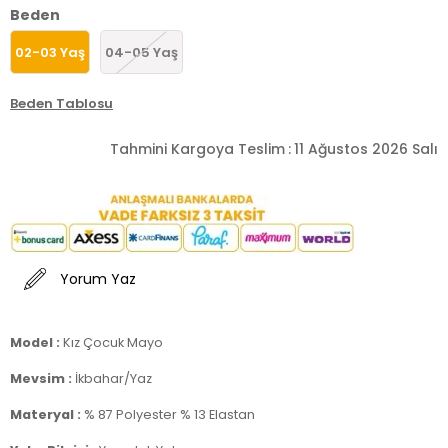
Beden
02-03 Yaş
04-05 Yaş
Beden Tablosu
Tahmini Kargoya Teslim
:
11 Ağustos 2026 Salı
Yorum Yaz
Model :
Kız Çocuk Mayo
Mevsim :
İkbahar/Yaz
Materyal :
% 87 Polyester % 13 Elastan