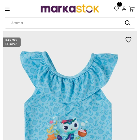
0
KARGO
BEDAVA