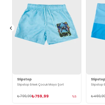
Slipstop
Slipsto
Slipstop Erkek Çocuk Mayo Şort
Slipstop 
₺759,99
₺799,99
₺469,9
%5