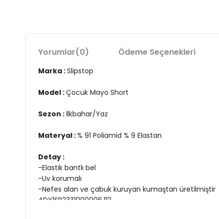
Yorumlar
(0)
Ödeme Seçenekleri
Marka :
Slipstop
Model :
Çocuk Mayo Short
Sezon :
İlkbahar/Yaz
Materyal :
% 91 Poliamid % 9 Elastan
Detay :
-Elastik bantlı bel
-Uv korumalı
-Nefes alan ve çabuk kuruyan kumaştan üretilmiştir
4DY1SR2331000006.112