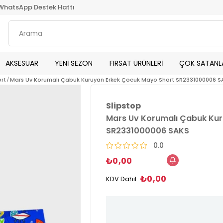
WhatsApp Destek Hattı
AKSESUAR
YENİ SEZON
FIRSAT ÜRÜNLERİ
ÇOK SATANL
rt
Mars Uv Korumalı Çabuk Kuruyan Erkek Çocuk Mayo Short SR2331000006 S
Slipstop
Mars Uv Korumalı Çabuk Kur
SR2331000006 SAKS
0.0
₺0,00
₺0,00
KDV Dahil