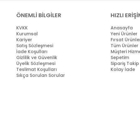
ÖNEMLİ BİLGİLER
HIZLI ERİŞ
KVKK
Anasayfa
Kurumsal
Yeni Ürünler
Kariyer
Fırsat Ürünle
Satış Sözleşmesi
Tüm Ürünler
İade Koşulları
Müşteri Hizme
Gizlilik ve Güvenlik
Sepetim
Üyelik Sözleşmesi
Sipariş Takip
Teslimat Koşulları
Kolay İade
Sıkça Sorulan Sorular