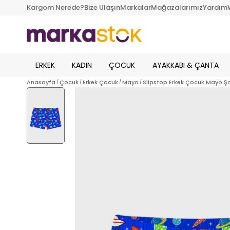
Kargom Nerede?
Bize Ulaşın
Markalar
Mağazalarımız
Yardım
ERKEK
KADIN
ÇOCUK
AYAKKABI & ÇANTA
Anasayfa
Çocuk
Erkek Çocuk
Mayo
Slipstop Erkek Çocuk Mayo Şo