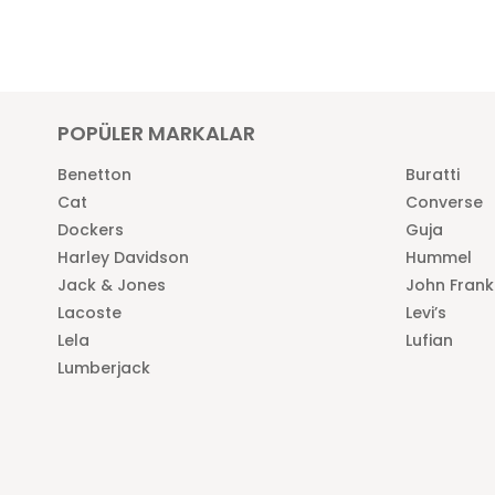
POPÜLER MARKALAR
Benetton
Buratti
Cat
Converse
Dockers
Guja
Harley Davidson
Hummel
Jack & Jones
John Frank
Lacoste
Levi’s
Lela
Lufian
Lumberjack