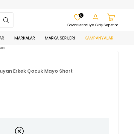
0
Favorilerim
Üye Girişi
Sepetim
AR
MARKALAR
MARKA SERİLERİ
KAMPANYALAR
AKS
uyan Erkek Çocuk Mayo Short