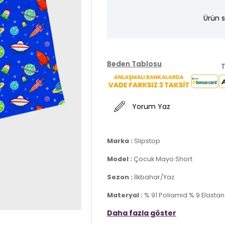
Ürün s
Beden Tablosu
T
Yorum Yaz
Marka :
Slipstop
Model :
Çocuk Mayo Short
Sezon :
İlkbahar/Yaz
Materyal :
% 91 Poliamid % 9 Elastan
Daha fazla göster
Detay :
-Elastik bantlı bel