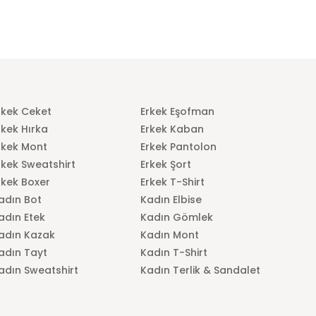
rkek Ceket
Erkek Eşofman
rkek Hırka
Erkek Kaban
rkek Mont
Erkek Pantolon
rkek Sweatshirt
Erkek Şort
rkek Boxer
Erkek T-Shirt
adın Bot
Kadın Elbise
adın Etek
Kadın Gömlek
adın Kazak
Kadın Mont
adın Tayt
Kadın T-Shirt
adın Sweatshirt
Kadın Terlik & Sandalet