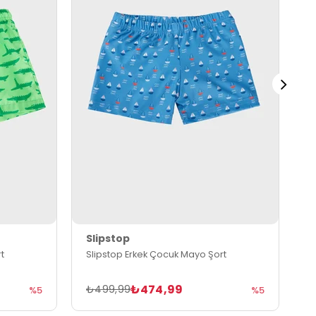
Slipstop
S
t
Slipstop Erkek Çocuk Mayo Şort
S
₺474,99
₺499,99
₺
%5
%5