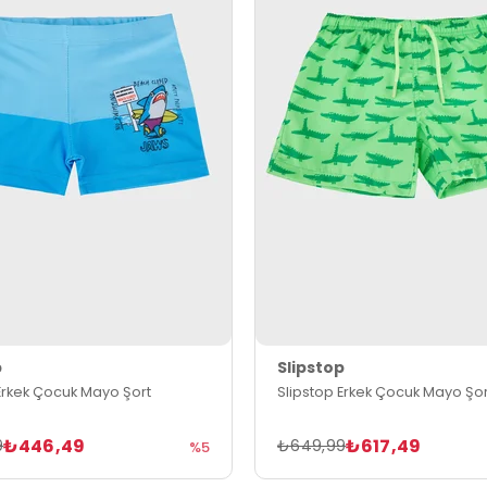
p
Slipstop
Erkek Çocuk Mayo Şort
Slipstop Erkek Çocuk Mayo Şor
₺446,49
₺617,49
9
₺649,99
%5