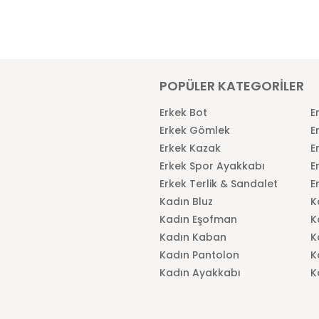
POPÜLER KATEGORİLER
Erkek Bot
E
Erkek Gömlek
E
Erkek Kazak
E
Erkek Spor Ayakkabı
E
Erkek Terlik & Sandalet
E
Kadın Bluz
K
Kadın Eşofman
K
Kadın Kaban
K
Kadın Pantolon
K
Kadın Ayakkabı
K