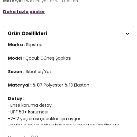
Materyal :
% 87 Polyester % 13 Elastan
Daha fazla göster
Detay :
-Ense koruma detayı
-UPF 50+ koruması
-2-12 yaş arası çocuklar için uygun
Ürün Özellikleri
-Nefes alan ve çabuk kuruyan kumaştan üretilmiştir
4DY1SK2331000011.112
Marka :
Slipstop
Model :
Çocuk Güneş Şapkası
Sezon :
İlkbahar/Yaz
Materyal :
% 87 Polyester % 13 Elastan
Detay :
-Ense koruma detayı
-UPF 50+ koruması
-2-12 yaş arası çocuklar için uygun
-Nefes alan ve çabuk kuruyan kumaştan üretilmiştir
4DY1SK2331000011.112