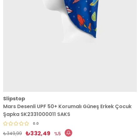
Slipstop
Mars Desenli UPF 50+ Korumalı Güneş Erkek Çocuk
Şapka SK2331000011 SAKS
0.0
₺332,49
₺349,99
5