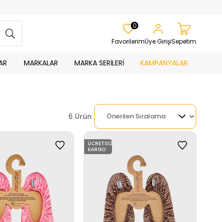
0
Favorilerim
Üye Girişi
Sepetim
AR
MARKALAR
MARKA SERİLERİ
KAMPANYALAR
6 Ürün
ÜCRETSIZ
KARGO