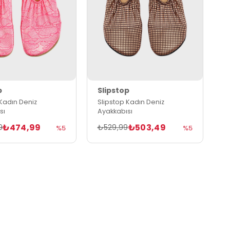
p
Slipstop
 Kadın Deniz
Slipstop Kadın Deniz
sı
Ayakkabısı
₺474,99
₺503,49
9
₺529,99
%5
%5