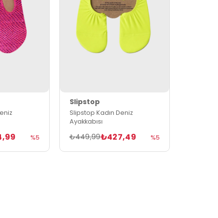
Slipstop
eniz
Slipstop Kadın Deniz
Ayakkabısı
4,99
₺427,49
₺449,99
%5
%5