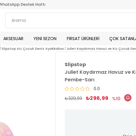
WhatsApp Destek Hattı
AKSESUAR
YENİ SEZON
FIRSAT ÜRÜNLERİ
ÇOK SATANL
Slipstop Kız Çocuk Deniz Ayakkabısı
Juliet Kaydırmaz Havuz ve Kız Çocuk D
Slipstop
Juliet Kaydırmaz Havuz ve K
Pembe-Sarı
0.0
₺296,99
₺329,99
10