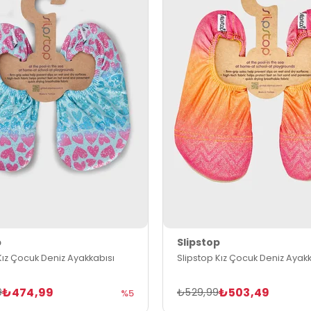
p
Slipstop
Kız Çocuk Deniz Ayakkabısı
Slipstop Kız Çocuk Deniz Ayakk
₺474,99
₺503,49
9
₺529,99
%5