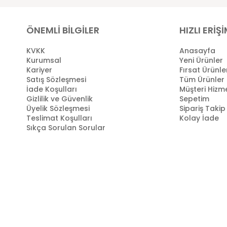
ÖNEMLİ BİLGİLER
HIZLI ERİŞ
KVKK
Anasayfa
Kurumsal
Yeni Ürünler
Kariyer
Fırsat Ürünle
Satış Sözleşmesi
Tüm Ürünler
İade Koşulları
Müşteri Hizme
Gizlilik ve Güvenlik
Sepetim
Üyelik Sözleşmesi
Sipariş Takip
Teslimat Koşulları
Kolay İade
Sıkça Sorulan Sorular