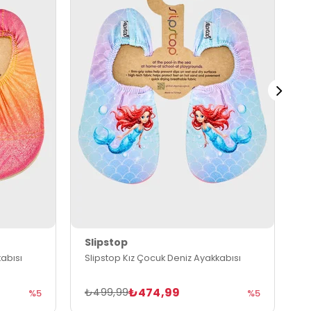
Slipstop
S
abısı
Slipstop Kız Çocuk Deniz Ayakkabısı
S
₺474,99
₺499,99
₺
%5
%5