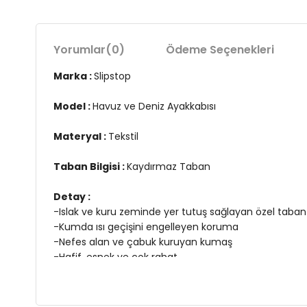
Yorumlar
(0)
Ödeme Seçenekleri
Marka :
Slipstop
Model :
Havuz ve Deniz Ayakkabısı
Materyal :
Tekstil
Taban Bilgisi :
Kaydırmaz Taban
Detay :
-Islak ve kuru zeminde yer tutuş sağlayan özel taban
-Kumda ısı geçişini engelleyen koruma
-Nefes alan ve çabuk kuruyan kumaş
-Hafif, esnek ve çok rahat
-Giyme ve çıkarma kolaylığı
-Suyla ilgili tüm aktivitelerde ayakta bir şey yokmuşca
-Özel tabanı sayesinde ıslak zemin kullanımlarında, 