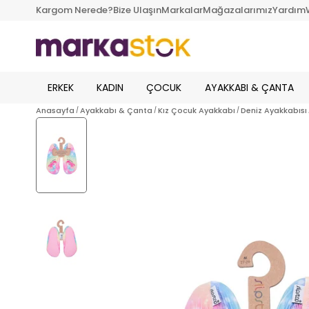
Kargom Nerede?
Bize Ulaşın
Markalar
Mağazalarımız
Yardım
ERKEK
KADIN
ÇOCUK
AYAKKABI & ÇANTA
Anasayfa
Ayakkabı & Çanta
Kız Çocuk Ayakkabı
Deniz Ayakkabısı