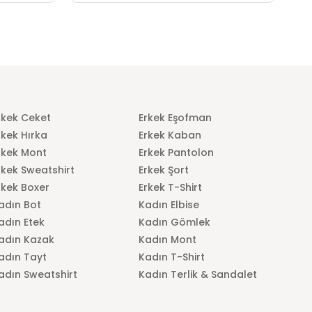
rkek Ceket
Erkek Eşofman
rkek Hırka
Erkek Kaban
rkek Mont
Erkek Pantolon
rkek Sweatshirt
Erkek Şort
rkek Boxer
Erkek T-Shirt
adın Bot
Kadın Elbise
adın Etek
Kadın Gömlek
adın Kazak
Kadın Mont
adın Tayt
Kadın T-Shirt
adın Sweatshirt
Kadın Terlik & Sandalet