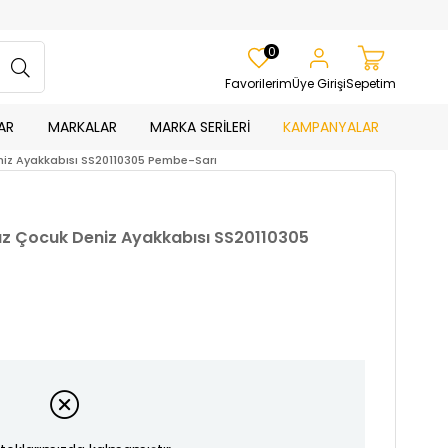
0
Favorilerim
Üye Girişi
Sepetim
AR
MARKALAR
MARKA SERİLERİ
KAMPANYALAR
eniz Ayakkabısı SS20110305 Pembe-Sarı
ız Çocuk Deniz Ayakkabısı SS20110305