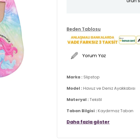
Ürün s
Beden Tablosu
Yorum Yaz
Marka :
Slipstop
Model :
Havuz ve Deniz Ayakkabısı
Materyal :
Tekstil
Taban Bilgisi :
Kaydırmaz Taban
Daha fazla göster
Detay :
-Islak ve kuru zeminde yer tutuş sağ
-Kumda ısı geçişini engelleyen kor
-Nefes alan ve çabuk kuruyan kuma