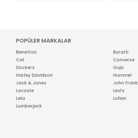
POPÜLER MARKALAR
Benetton
Buratti
Cat
Converse
Dockers
Guja
Harley Davidson
Hummel
Jack & Jones
John Frank
Lacoste
Levi’s
Lela
Lufian
Lumberjack