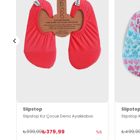
Slipstop
Slipsto
Slipstop Kız Çocuk Deniz Ayakkabısı
Slipstop 
₺379,99
₺399,99
₺499,9
%5