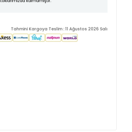
toklarımızda kalmamıştır.
Tahmini Kargoya Teslim
:
11 Ağustos 2026 Salı
layan özel taban
uma
ş