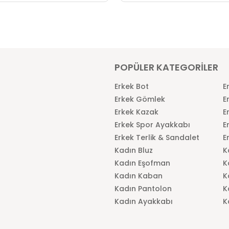
POPÜLER KATEGORİLER
Erkek Bot
E
Erkek Gömlek
E
Erkek Kazak
E
Erkek Spor Ayakkabı
E
Erkek Terlik & Sandalet
E
Kadın Bluz
K
Kadın Eşofman
K
Kadın Kaban
K
Kadın Pantolon
K
Kadın Ayakkabı
K