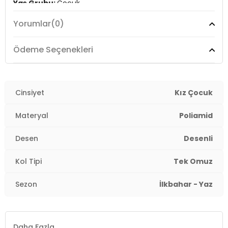
Yaş Grubu:
Çocuk
Yorumlar
(0)
Menşei:
Türkiye
Detaylar:
UV korumalı, Aşınma ve yıpranmalara karşı
Ödeme Seçenekleri
dayanıklı, Nem emilimi yüksektir ve çabuk kuruma
özelliği
4DY2SM2614000607.848
Cinsiyet
Kız Çocuk
Materyal
Poliamid
Desen
Desenli
Kol Tipi
Tek Omuz
Sezon
İlkbahar - Yaz
Daha Fazla