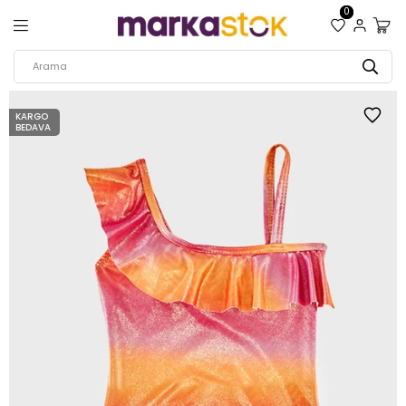
0
KARGO
BEDAVA