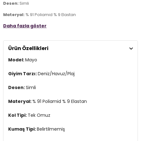
Desen:
Simli
Materyal:
% 91 Poliamid % 9 Elastan
Daha fazla göster
Kol Tipi:
Tek Omuz
Kumaş Tipi:
Belirtilmemiş
Ürün Özellikleri
Yaş Grubu:
Çocuk
Model:
Mayo
Menşei:
Türkiye
Detaylar:
UV korumalı, Aşınma ve yıpranmalara karşı dayanıklı,
Giyim Tarzı:
Deniz/Havuz/Plaj
Nem emilimi yüksektir ve çabuk kuruma özelliği
4DY2SM2614000607.848
Desen:
Simli
Materyal:
% 91 Poliamid % 9 Elastan
Kol Tipi:
Tek Omuz
Kumaş Tipi:
Belirtilmemiş