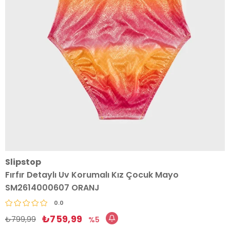
Slipstop
Fırfır Detaylı Uv Korumalı Kız Çocuk Mayo
SM2614000607 ORANJ
0.0
₺759,99
₺799,99
5