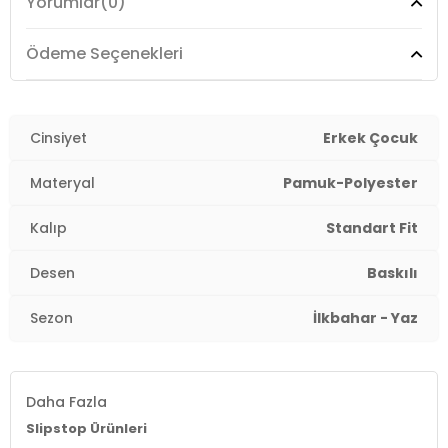
Yorumlar
(0)
Yaş Grubu:
Çocuk
Menşei:
Türkiye
Ödeme Seçenekleri
Detaylar:
-Kapüşonlu-Standart kalıp -Eğlenceli ve
renkli tasarımıyla yüzme sonrası giyinmeyi daha da
eğlenceli hale getiriyor-Uv korumasına sahiptir-Nefes
Cinsiyet
Erkek Çocuk
alan ve çabuk kuruyan kumaştan üretilmiştir
4DY1SP2631000002.42
Materyal
Pamuk-Polyester
Kalıp
Standart Fit
Desen
Baskılı
Sezon
İlkbahar - Yaz
Daha Fazla
Slipstop Ürünleri