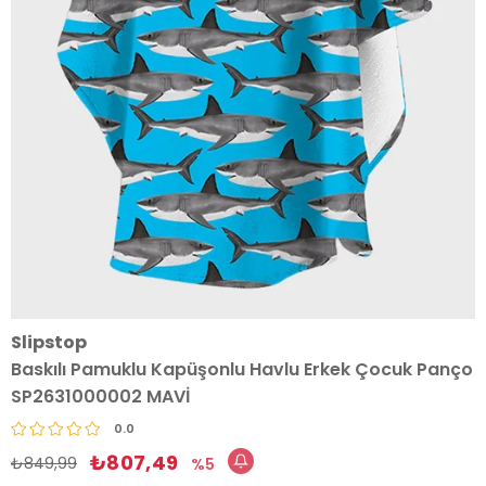
Slipstop
Baskılı Pamuklu Kapüşonlu Havlu Erkek Çocuk Panço
SP2631000002 MAVİ
0.0
₺807,49
₺849,99
5