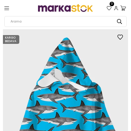
0
KARGO
BEDAVA