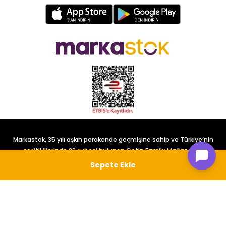
Markastok, 35 yılı aşkın perakende geçmişine sahip ve Türkiye’nin
çeşitli illerinde 22 şubesi bulunan Çetin Family Mağazacılık
tarafından kurulmuştur.