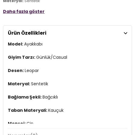
Materyal:
Sentetik
Daha fazla göster
Bağlama Şekli:
Bağcıklı
Taban Materyali:
Kauçuk
Ürün Özellikleri
Menşei:
Çin
2DE177144BBK.07
Model:
Ayakkabı
Giyim Tarzı:
Günlük/Casual
Desen:
Leopar
Materyal:
Sentetik
Bağlama Şekli:
Bağcıklı
Taban Materyali:
Kauçuk
Menşei:
Çin
2DE177144BBK.07