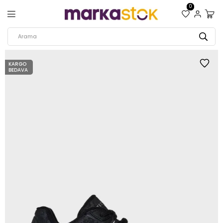
0
KARGO
BEDAVA