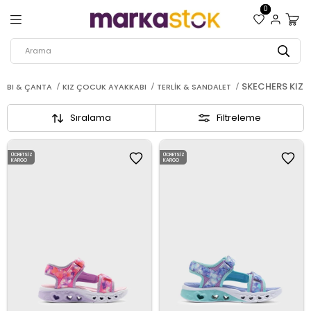
0
SKECHERS KIZ
ABI & ÇANTA
KIZ ÇOCUK AYAKKABI
TERLIK & SANDALET
Sıralama
Filtreleme
ÜCRETSIZ
ÜCRETSIZ
KARGO
KARGO